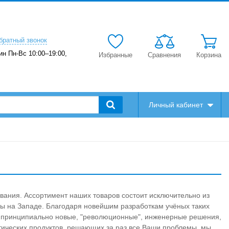
братный звонок
ин Пн-Вс 10:00–19:00,
Избранные
Сравнения
Корзина
Личный кабинет
вания. Ассортимент наших товаров состоит исключительно из
вы на Западе. Благодаря новейшим разработкам учёных таких
ны принципиально новые, "революционные", инженерные решения,
тических продуктов, решающих за раз все Ваши проблемы, мы