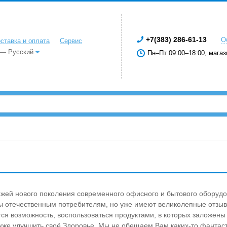
+7(383) 286-61-13
О
ставка и оплата
Сервис
 — Русский
Пн–Пт 09:00–18:00, магаз
жей нового поколения современного офисного и бытового оборудо
тны отечественным потребителям, но уже имеют великолепные отзы
тся возможность, воспользоваться продуктами, в которых заложе
акже улучшить своё Здоровье. Мы не обещаем Вам каких-то фантас