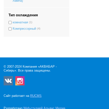
лампа)
Тип охлаждения
комнатная
(1)
Компрессорный
(4)
© 2007-2024 Компания «АКВАБАР -
Сибирь». Все права защищены.
Сайт работает на
RUCMS
Разработано
Web-студией Альянс Медиа