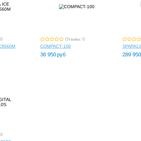
 0
Отзывы: 0
0C9560M
COMPACT-100
SPARKLI
36 950
руб
289 950
 0