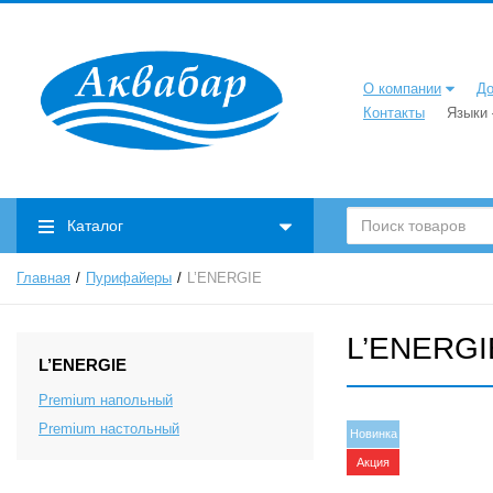
О компании
До
Контакты
Языки
Каталог
Главная
Пурифайеры
L’ENERGIE
L’ENERGI
L’ENERGIE
Premium напольный
Premium настольный
Новинка
Акция