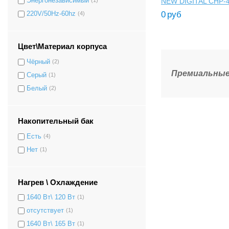
NEW DIGITAL CHP-
Энергонезависимый
(1)
0
руб
220V/50Hz-60hz
(4)
Цвет\Материал корпуса
Чёрный
(2)
Премиальные 
Серый
(1)
Белый
(2)
Накопительный бак
Есть
(4)
Нет
(1)
Нагрев \ Охлаждение
1640 Вт\ 120 Вт
(1)
отсутствует
(1)
1640 Вт\ 165 Вт
(1)