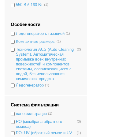
550 Вт\ 160 Вт
(1)
Особенности
Ледогенератор с газацией
(1)
Компактные размеры
(1)
Технология ACS (Auto Cleaning
(2)
System). Автоматическая
промывка всех внутренних
поверхностей и компонентов
системы, соприкасающихся с
водой, без использования
химических средств
Ледогенератор
(1)
Система фильтрации
нанофильтрация
(1)
RO (мембрана обратного
(3)
осмоса)
RO+UV (обратный осмос и UV
(1)