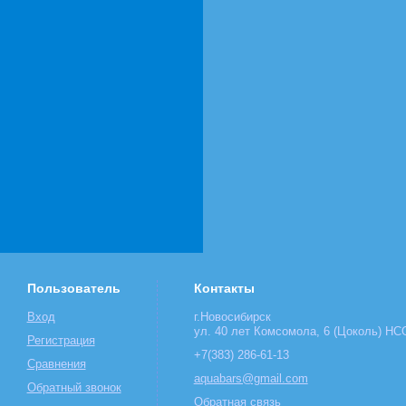
Пользователь
Контакты
Вход
г.Новосибирск
ул. 40 лет Комсомола, 6 (Цоколь) НСО
Регистрация
+7(383) 286-61-13
Сравнения
aquabars@gmail.com
Обратный звонок
Обратная связь