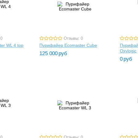
 0
Отзывы: 0
er WL 4 top
Пурифайер Ecomaster Cube
Пурифай
Oxylogic
125 000
руб
0
руб
 0
Отзывы: 0