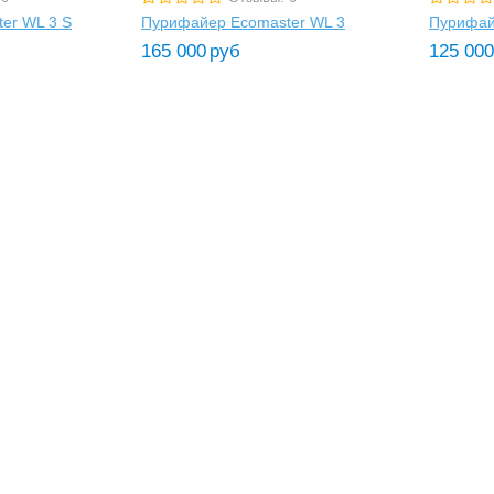
er WL 3 S
Пурифайер Ecomaster WL 3
Пурифай
165 000
руб
125 000