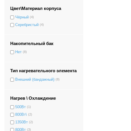
Цвет\Материал корпуса
Чёрный
(4)
Серебристый
(4)
Накопительный бак
Нет
(8)
Тип нагревательного элемента
Внешний (бандажный)
(8)
Нагрев \ Охлаждение
500Вт
(1)
800Вт\
(2)
1350Вт
(2)
800Вт
(3)