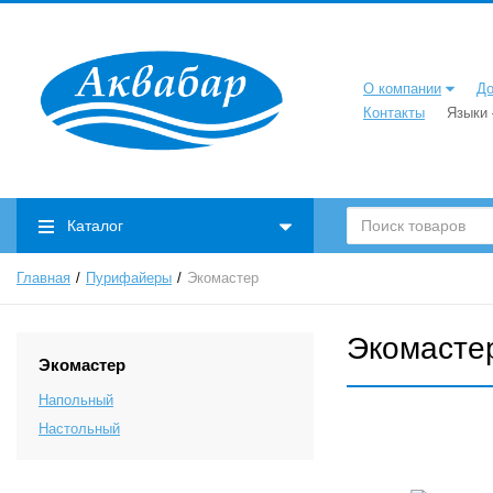
О компании
До
Контакты
Языки
Каталог
Главная
Пурифайеры
Экомастер
Экомасте
Экомастер
Напольный
Настольный