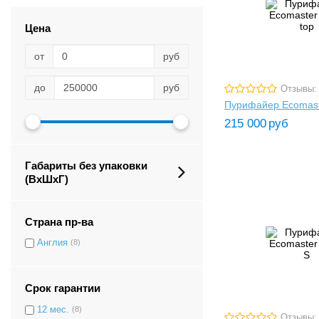
Цена
от
руб
до
руб
Отзывы:
Пурифайер Ecomast
215 000
руб
Габариты без упаковки
(ВxШxГ)
Страна пр-ва
Англия
(8)
Срок гарантии
12 мес.
(8)
Отзывы: