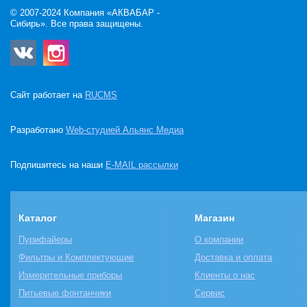
© 2007-2024 Компания «АКВАБАР -
Сибирь». Все права защищены.
Сайт работает на
RUCMS
Разработано
Web-студией Альянс Медиа
Подпишитесь на наши
E-MAIL рассылки
Каталог
Магазин
Пурифайеры
О компании
Фильтры и Комплектующие
Доставка и оплата
Измерительные приборы
Клиенты о нас
Питьевые фонтанчики
Сервис