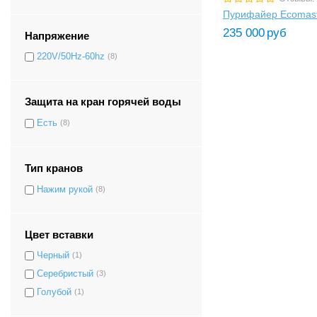
Пурифайер Ecomast
235 000
руб
Напряжение
220V/50Hz-60hz
(8)
Защита на кран горячей воды
Есть
(8)
Тип кранов
Нажим рукой
(8)
Цвет вставки
Черный
(1)
Серебристый
(3)
Голубой
(1)