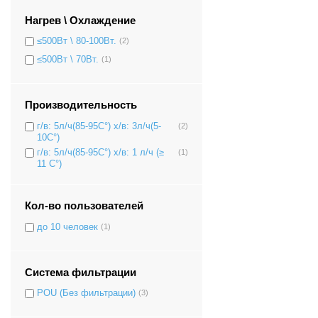
Нагрев \ Охлаждение
≤500Вт \ 80-100Вт.
(2)
≤500Вт \ 70Вт.
(1)
Производительность
г/в: 5л/ч(85-95C°) х/в: 3л/ч(5-
(2)
10C°)
г/в: 5л/ч(85-95C°) х/в: 1 л/ч (≥
(1)
11 C°)
Кол-во пользователей
до 10 человек
(1)
Система фильтрации
POU (Без фильтрации)
(3)