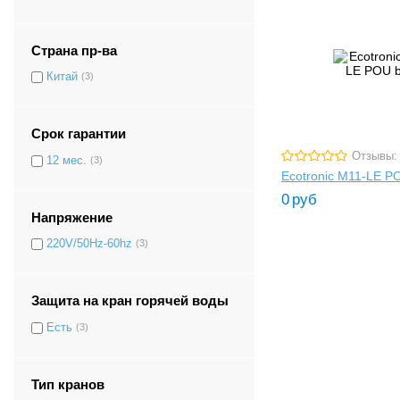
Страна пр-ва
Китай
(3)
Срок гарантии
Отзывы:
12 мес.
(3)
Ecotronic M11-LE P
0
руб
Напряжение
220V/50Hz-60hz
(3)
Защита на кран горячей воды
Есть
(3)
Тип кранов