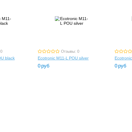
 0
Отзывы: 0
OU black
Ecotronic M11-L POU silver
Ecotroni
0
руб
0
руб