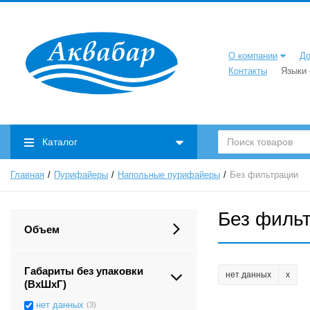
О компании
До
Контакты
Языки
Каталог
Главная
Пурифайеры
Напольные пурифайеры
Без фильтрации
Без филь
Объем
Габариты без упаковки
нет данных
(ВxШxГ)
нет данных
(3)