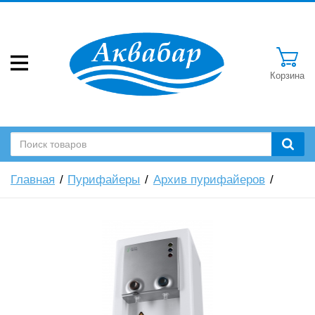
Корзина
Главная
Пурифайеры
Архив пурифайеров