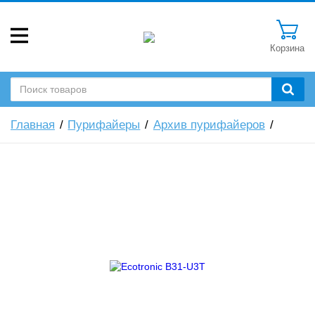
Корзина
Главная
Пурифайеры
Архив пурифайеров