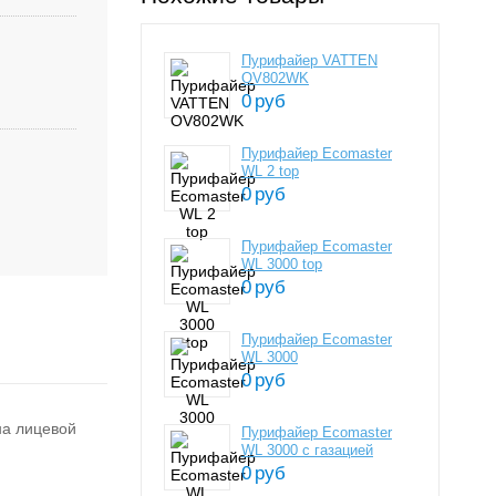
Пурифайер VATTEN
OV802WK
0
руб
Пурифайер Ecomaster
WL 2 top
0
руб
Пурифайер Ecomaster
WL 3000 top
0
руб
Пурифайер Ecomaster
WL 3000
0
руб
на лицевой
Пурифайер Ecomaster
WL 3000 c газацией
0
руб