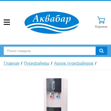
Корзина
Главная
Пурифайеры
Архив пурифайеров