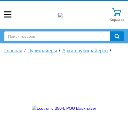
Корзина
Главная
Пурифайеры
Архив пурифайеров