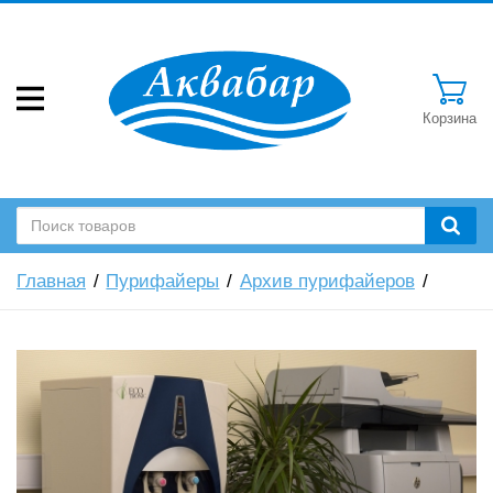
Корзина
Главная
Пурифайеры
Архив пурифайеров