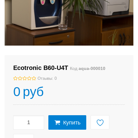
Ecotronic B60-U4T
Код
aqua-000010
Отзывы: 0
0
руб
Купить