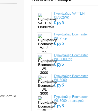
Пурифайер VATTEN
OV802WK
0
руб
Пурифайер Ecomaster
WL 2 top
0
руб
Пурифайер Ecomaster
WL 3000 top
0
руб
Пурифайер Ecomaster
WL 3000
0
руб
можностью
Пурифайер Ecomaster
WL 3000 c газацией
0
руб