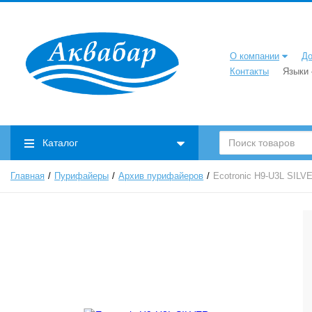
О компании
До
Контакты
Языки
Каталог
Главная
Пурифайеры
Архив пурифайеров
Ecotronic H9-U3L SILV