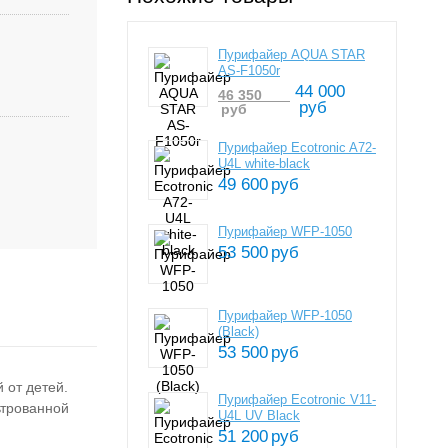
Пурифайер AQUA STAR
AS-F1050r
44 000
46 350
руб
руб
Пурифайер Ecotronic A72-
U4L white-black
49 600
руб
Пурифайер WFP-1050
53 500
руб
Пурифайер WFP-1050
(Black)
53 500
руб
 от детей.
Пурифайер Ecotronic V11-
ьтрованной
U4L UV Black
51 200
руб