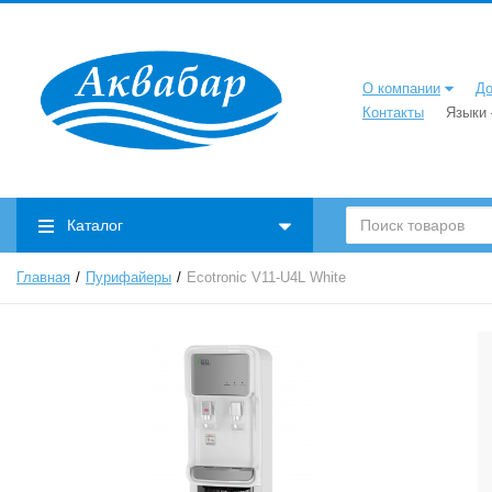
О компании
До
Контакты
Языки
Каталог
Главная
Пурифайеры
Ecotronic V11-U4L White