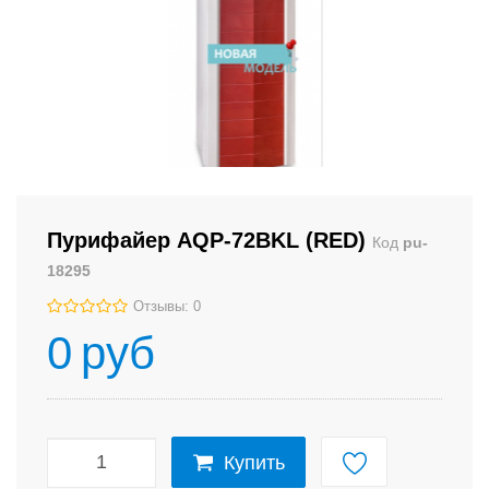
Пурифайер AQP-72BKL (RED)
Код
pu-
18295
Отзывы: 0
0
руб
Купить