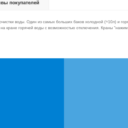
вы покупателей
чистки воды. Один из самых больших баков холодной (≈10л) и гор
 на кране горячей воды с возможностью отключения. Краны "нажим 