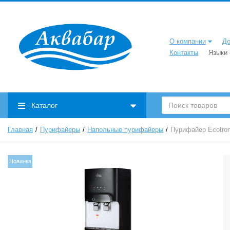
О компании
До
Контакты
Языки
Каталог
Главная
Пурифайеры
Напольные пурифайеры
Пурифайер Ecotron
Новинка