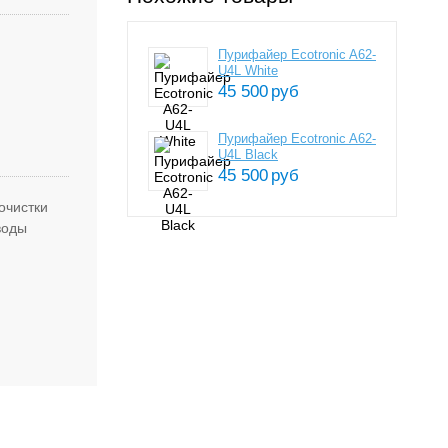
Пурифайер Ecotronic A62-
U4L White
45 500
руб
Пурифайер Ecotronic A62-
U4L Black
45 500
руб
очистки
воды