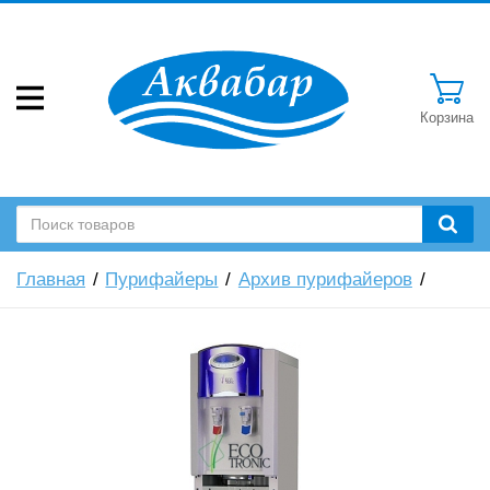
Корзина
Главная
Пурифайеры
Архив пурифайеров