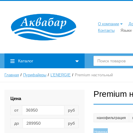
О компании
До
Контакты
Языки
Каталог
Главная
Пурифайеры
L’ENERGIE
Premium настольный
Premium 
Цена
от
руб
нанофильтрация
до
руб
Новинка