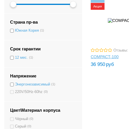
Акция
Страна пр-ва
Южная Корея
(1)
Срок гарантии
Отзывы:
COMPACT-100
12 мес.
(1)
36 950
руб
Напряжение
Энергонезависимый
(1)
220V/50Hz-60hz
(0)
Цвет\Материал корпуса
Чёрный
(0)
Серый
(0)