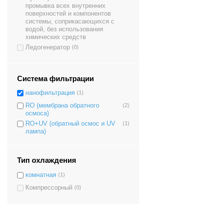
промывка всех внутренних
поверхностей и компонентов
системы, соприкасающихся с
водой, без использования
химических средств
Ледогенератор
(0)
Система фильтрации
нанофильтрация
(1)
RO (мембрана обратного
(2)
осмоса)
RO+UV (обратный осмос и UV
(1)
лампа)
Тип охлаждения
комнатная
(1)
Компрессорный
(0)