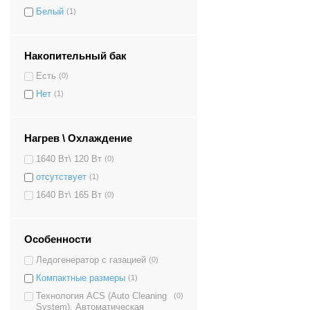
Белый
(1)
Накопительный бак
Есть
(0)
Нет
(1)
Нагрев \ Охлаждение
1640 Вт\ 120 Вт
(0)
отсутствует
(1)
1640 Вт\ 165 Вт
(0)
Особенности
Ледогенератор с газацией
(0)
Компактные размеры
(1)
Технология ACS (Auto Cleaning
(0)
System). Автоматическая