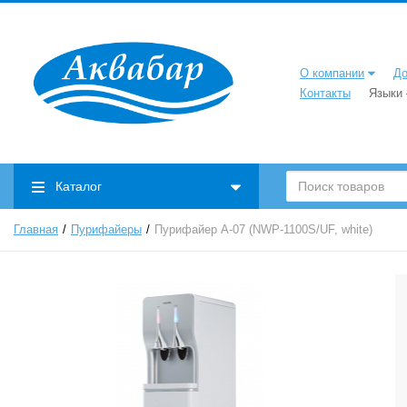
О компании
До
Контакты
Языки
Каталог
Главная
Пурифайеры
Пурифайер A-07 (NWP-1100S/UF, white)