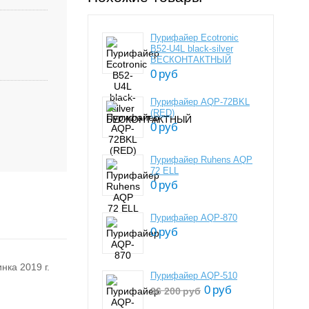
Пурифайер Ecotronic
B52-U4L black-silver
БЕСКОНТАКТНЫЙ
0
руб
Пурифайер AQP-72BKL
(RED)
0
руб
Пурифайер Ruhens AQP
72 ELL
0
руб
Пурифайер AQP-870
0
руб
нка 2019 г.
Пурифайер AQP-510
0
руб
36 200
руб