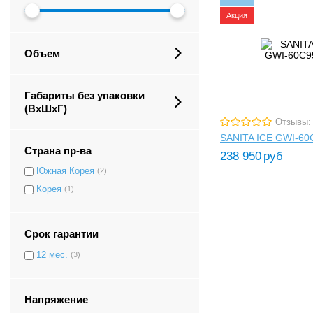
Акция
Объем
Габариты без упаковки
(ВxШxГ)
Отзывы:
SANITA ICE GWI-6
Страна пр-ва
238 950
руб
Южная Корея
(2)
Корея
(1)
Срок гарантии
12 мес.
(3)
Напряжение