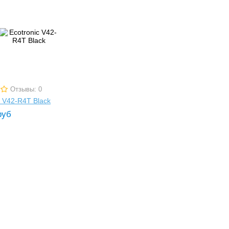
Отзывы: 0
c V42-R4T Black
руб