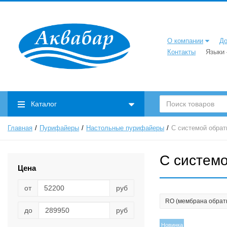
О компании
До
Контакты
Языки
Каталог
Главная
Пурифайеры
Настольные пурифайеры
C системой обрат
C системо
Цена
от
руб
RO (мембрана обрат
до
руб
Новинка