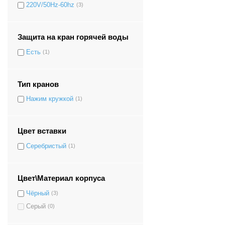
220V/50Hz-60hz
(3)
Защита на кран горячей воды
Есть
(1)
Тип кранов
Нажим кружкой
(1)
Цвет вставки
Серебристый
(1)
Цвет\Материал корпуса
Чёрный
(3)
Серый
(0)