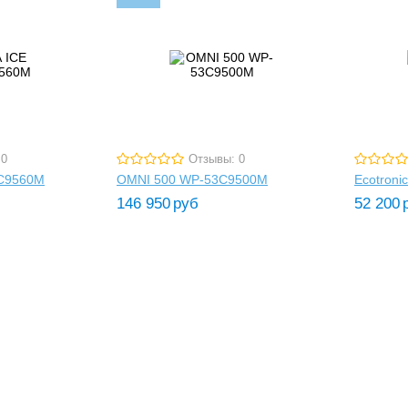
 0
Отзывы: 0
0C9560M
OMNI 500 WP-53C9500M
Ecotroni
146 950
руб
52 200