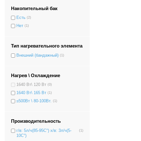
Накопительный бак
Есть
(2)
Нет
(1)
Тип нагревательного элемента
Внешний (бандажный)
(1)
Нагрев \ Охлаждение
1640 Вт\ 120 Вт
(0)
1640 Вт\ 165 Вт
(1)
≤500Вт \ 80-100Вт.
(1)
Производительность
г/в: 5л/ч(85-95C°) х/в: 3л/ч(5-
(1)
10C°)