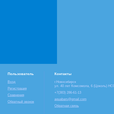
Пользователь
Контакты
Вход
г.Новосибирск
ул. 40 лет Комсомола, 6 (Цоколь) НСО
Регистрация
+7(383) 286-61-13
Сравнения
aquabars@gmail.com
Обратный звонок
Обратная связь