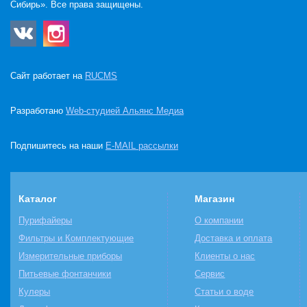
Сибирь». Все права защищены.
Сайт работает на
RUCMS
Разработано
Web-студией Альянс Медиа
Подпишитесь на наши
E-MAIL рассылки
Каталог
Магазин
Пурифайеры
О компании
Фильтры и Комплектующие
Доставка и оплата
Измерительные приборы
Клиенты о нас
Питьевые фонтанчики
Сервис
Кулеры
Статьи о воде