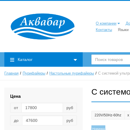
О компании
До
Контакты
Языки
Каталог
Главная
Пурифайеры
Настольные пурифайеры
С системой ульт
С систем
Цена
от
руб
220V/50Hz-60hz
до
руб
Новинка