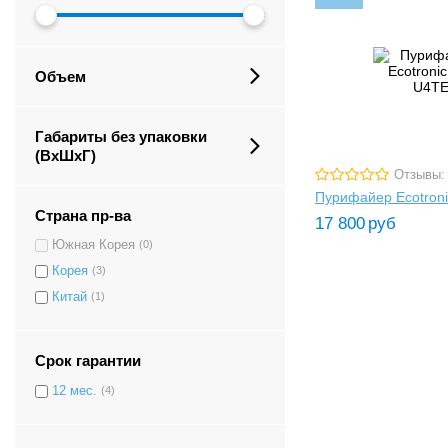
Объем
Габариты без упаковки
(ВxШxГ)
Отзывы:
Пурифайер Ecotron
Страна пр-ва
17 800
руб
Южная Корея
(0)
Корея
(3)
Китай
(1)
Срок гарантии
12 мес.
(4)