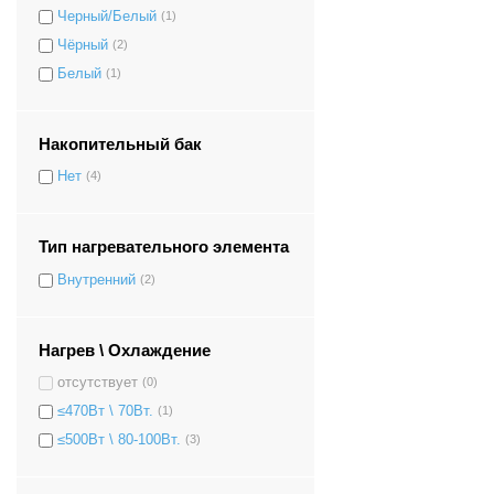
Черный/Белый
(1)
Чёрный
(2)
Белый
(1)
Накопительный бак
Нет
(4)
Тип нагревательного элемента
Внутренний
(2)
Нагрев \ Охлаждение
отсутствует
(0)
≤470Вт \ 70Вт.
(1)
≤500Вт \ 80-100Вт.
(3)