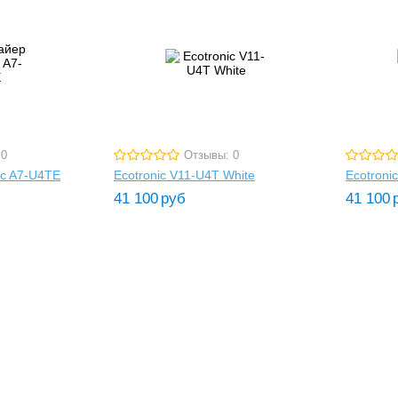
 0
Отзывы: 0
ic A7-U4TE
Ecotronic V11-U4T White
Ecotroni
41 100
руб
41 100