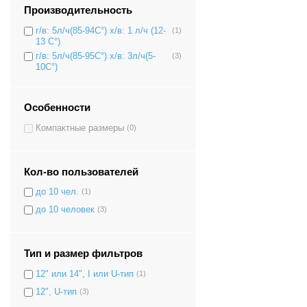
Производительность
г/в: 5л/ч(85-94C°) х/в: 1 л/ч (12-
(1)
13 C°)
г/в: 5л/ч(85-95C°) х/в: 3л/ч(5-
(3)
10C°)
Особенности
Компактные размеры
(0)
Кол-во пользователей
до 10 чел.
(1)
до 10 человек
(3)
Тип и размер фильтров
12" или 14", I или U-тип
(1)
12", U-тип
(3)