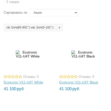
3 товара
Сортировать по
г/в: 5л/ч(85-95C°) х/в: 3л/ч(5-10C°)
Отзывы: 0
Отзывы: 0
Ecotronic V11-U4T White
Ecotronic V11-U4T Black
41 100
руб
41 100
руб