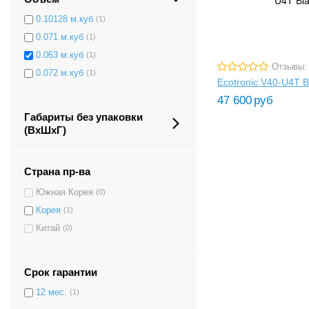
0.10128 м.куб
(1)
0.071 м.куб
(1)
0.063 м.куб
(1)
Отзывы:
0.072 м.куб
(1)
Ecotronic V40-U4T B
47 600
руб
Габариты без упаковки
(ВxШxГ)
Страна пр-ва
Южная Корея
(0)
Корея
(1)
Китай
(0)
Срок гарантии
12 мес.
(1)