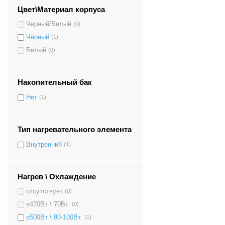
Цвет\Материал корпуса
Черный/Белый
(0)
Чёрный
(1)
Белый
(0)
Накопительный бак
Нет
(1)
Тип нагревательного элемента
Внутренний
(1)
Нагрев \ Охлаждение
отсутствует
(0)
≤470Вт \ 70Вт.
(0)
≤500Вт \ 80-100Вт.
(1)