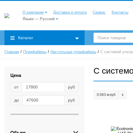
О компании
Доставка и оплата
Сервис
Контакты
Языки — Русский
Каталог
Главная
Пурифайеры
Настольные пурифайеры
С системой ульт
С систем
Цена
от
руб
0.063 м.куб
до
руб
Объем