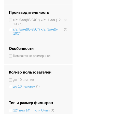
Производительность
г/в: 5л/ч(85-94C°) х/в: 1 л/ч (12-
(0)
13 C°)
г/в: 5л/ч(85-95C°) х/в: 3л/ч(5-
(1)
10C°)
Особенности
Компактные размеры
(0)
Кол-во пользователей
до 10 чел.
(0)
до 10 человек
(1)
Тип и размер фильтров
12" или 14", I или U-тип
(1)