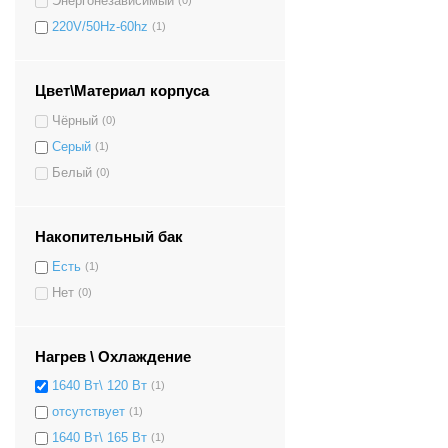
Энергонезависимый
(0)
220V/50Hz-60hz
(1)
Цвет\Материал корпуса
Чёрный
(0)
Серый
(1)
Белый
(0)
Накопительный бак
Есть
(1)
Нет
(0)
Нагрев \ Охлаждение
1640 Вт\ 120 Вт
(1)
отсутствует
(1)
1640 Вт\ 165 Вт
(1)