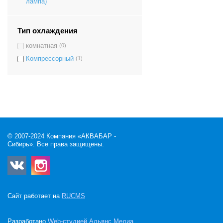
лампа)
Тип охлаждения
комнатная
(0)
Компрессорный
(1)
© 2007-2024 Компания «АКВАБАР -
Сибирь». Все права защищены.
Сайт работает на
RUCMS
Разработано
Web-студией Альянс Медиа