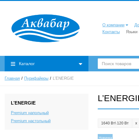
О компании
До
Контакты
Языки
Каталог
Главная
Пурифайеры
L’ENERGIE
L’ENERGI
L’ENERGIE
Premium напольный
Premium настольный
1640 Вт\ 120 Вт
Новинка