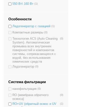
550 Вт\ 160 Вт
(1)
Особенности
Ледогенератор с газацией
(1)
Компактные размеры
(0)
Технология ACS (Auto Cleaning
(0)
System). Автоматическая
промывка всех внутренних
поверхностей и компонентов
системы, соприкасающихся с
водой, без использования
химических средств
Ледогенератор
(0)
Система фильтрации
нанофильтрация
(0)
RO (мембрана обратного
(0)
осмоса)
RO+UV (обратный осмос и UV
(1)