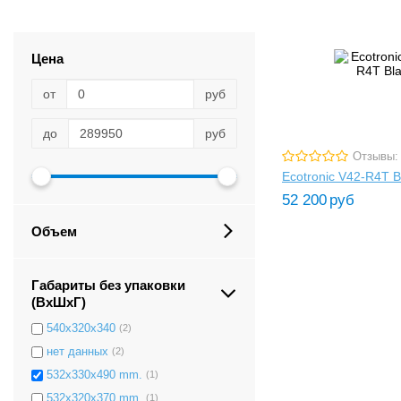
Цена
от
руб
до
руб
Отзывы:
Ecotronic V42-R4T B
52 200
руб
Объем
Габариты без упаковки
(ВxШxГ)
540х320х340
(2)
нет данных
(2)
532x330x490 mm.
(1)
532x320x370 mm.
(1)