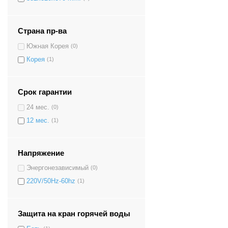
Страна пр-ва
Южная Корея
(0)
Корея
(1)
Срок гарантии
24 мес.
(0)
12 мес.
(1)
Напряжение
Энергонезависимый
(0)
220V/50Hz-60hz
(1)
Защита на кран горячей воды