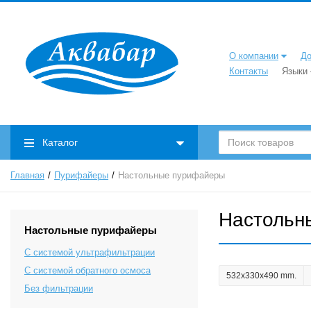
О компании
До
Контакты
Языки
Каталог
Главная
Пурифайеры
Настольные пурифайеры
Настольн
Настольные пурифайеры
С системой ультрафильтрации
C системой обратного осмоса
532x330x490 mm.
Без фильтрации