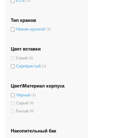
Есть
(1)
Тип кранов
Нажим кружкой
(1)
Цвет вставки
Синий
(0)
Серебристый
(1)
Цвет\Материал корпуса
Чёрный
(1)
Серый
(0)
Белый
(0)
Накопительный бак