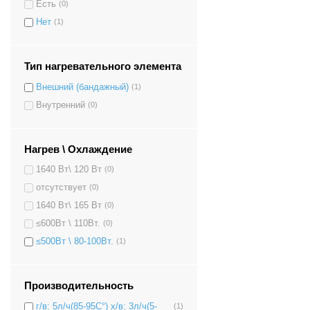
Есть
(0)
Нет
(1)
Тип нагревательного элемента
Внешний (бандажный)
(1)
Внутренний
(0)
Нагрев \ Охлаждение
1640 Вт\ 120 Вт
(0)
отсутствует
(0)
1640 Вт\ 165 Вт
(0)
≤600Вт \ 110Вт.
(0)
≤500Вт \ 80-100Вт.
(1)
Производительность
г/в: 5л/ч(85-95C°) х/в: 3л/ч(5-
(1)