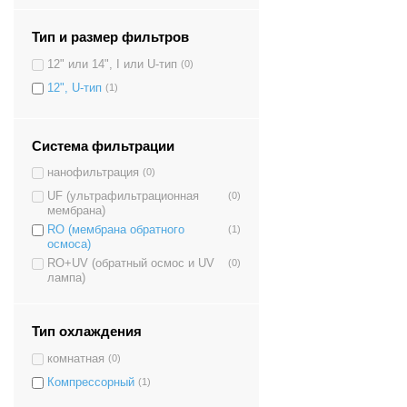
Тип и размер фильтров
12" или 14", I или U-тип
(0)
12", U-тип
(1)
Система фильтрации
нанофильтрация
(0)
UF (ультрафильтрационная
(0)
мембрана)
RO (мембрана обратного
(1)
осмоса)
RO+UV (обратный осмос и UV
(0)
лампа)
Тип охлаждения
комнатная
(0)
Компрессорный
(1)