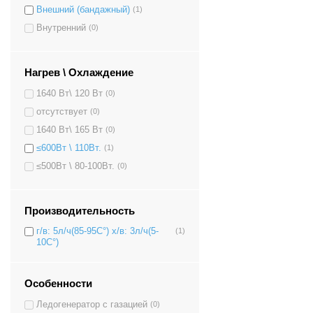
Внешний (бандажный)
(1)
Внутренний
(0)
Нагрев \ Охлаждение
1640 Вт\ 120 Вт
(0)
отсутствует
(0)
1640 Вт\ 165 Вт
(0)
≤600Вт \ 110Вт.
(1)
≤500Вт \ 80-100Вт.
(0)
Производительность
г/в: 5л/ч(85-95C°) х/в: 3л/ч(5-
(1)
10C°)
Особенности
Ледогенератор с газацией
(0)