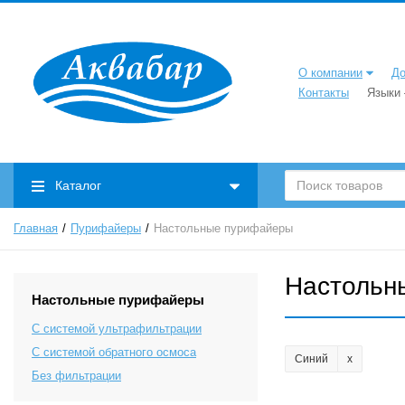
О компании
До
Контакты
Языки
Каталог
Главная
Пурифайеры
Настольные пурифайеры
Настольн
Настольные пурифайеры
С системой ультрафильтрации
C системой обратного осмоса
Синий
Без фильтрации