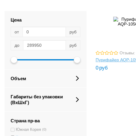
Цена
от
руб
до
руб
Отзывы:
Пурифайер AQP-10
0
руб
Объем
Габариты без упаковки
(ВxШxГ)
Страна пр-ва
Южная Корея
(0)