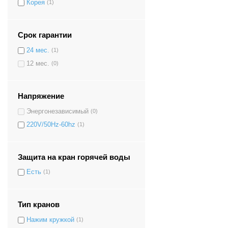
Корея
(1)
Срок гарантии
24 мес.
(1)
12 мес.
(0)
Напряжение
Энергонезависимый
(0)
220V/50Hz-60hz
(1)
Защита на кран горячей воды
Есть
(1)
Тип кранов
Нажим кружкой
(1)