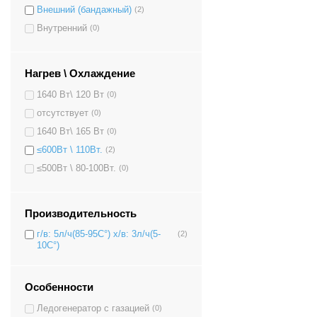
Внешний (бандажный)
(2)
Внутренний
(0)
Нагрев \ Охлаждение
1640 Вт\ 120 Вт
(0)
отсутствует
(0)
1640 Вт\ 165 Вт
(0)
≤600Вт \ 110Вт.
(2)
≤500Вт \ 80-100Вт.
(0)
Производительность
г/в: 5л/ч(85-95C°) х/в: 3л/ч(5-
(2)
10C°)
Особенности
Ледогенератор с газацией
(0)