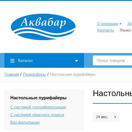
О компании
До
Контакты
Языки
Каталог
Главная
Пурифайеры
Настольные пурифайеры
Настольн
Настольные пурифайеры
С системой ультрафильтрации
C системой обратного осмоса
24 мес.
Без фильтрации