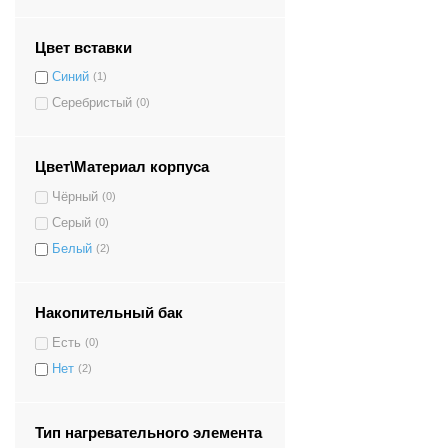
Цвет вставки
Синий
(1)
Серебристый
(0)
Цвет\Материал корпуса
Чёрный
(0)
Серый
(0)
Белый
(2)
Накопительный бак
Есть
(0)
Нет
(2)
Тип нагревательного элемента