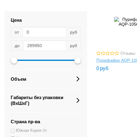
Цена
от
руб
до
руб
Отзывы:
Пурифайер AQP-10
0
руб
Объем
Габариты без упаковки
(ВxШxГ)
Страна пр-ва
Южная Корея
(0)