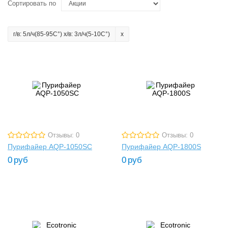
Сортировать по
г/в: 5л/ч(85-95C°) х/в: 3л/ч(5-10C°)
Отзывы: 0
Отзывы: 0
Пурифайер AQP-1050SC
Пурифайер AQP-1800S
0
руб
0
руб