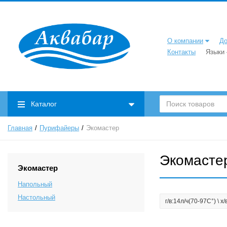
О компании
До
Контакты
Языки
Каталог
Главная
Пурифайеры
Экомастер
Экомасте
Экомастер
Напольный
Настольный
г/в:14л/ч(70-97C°) \ х