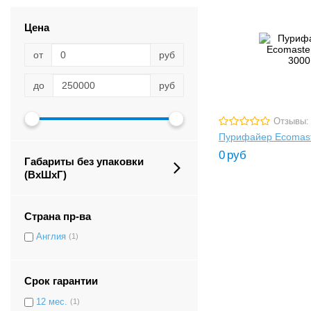
Цена
от
руб
до
руб
Отзывы:
Пурифайер Ecomast
0
руб
Габариты без упаковки
(ВxШxГ)
Страна пр-ва
Англия
(1)
Срок гарантии
12 мес.
(1)