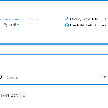
+7(383) 286-61-13
О
ставка и оплата
Сервис
 — Русский
Пн–Пт 09:00–18:00, магаз
р
Сорт
1 товар
/в:8л/ч(3-12C°)