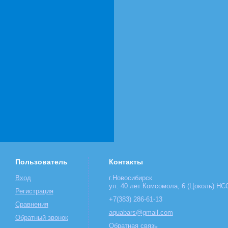
Пользователь
Контакты
Вход
г.Новосибирск
ул. 40 лет Комсомола, 6 (Цоколь) НСО
Регистрация
+7(383) 286-61-13
Сравнения
aquabars@gmail.com
Обратный звонок
Обратная связь