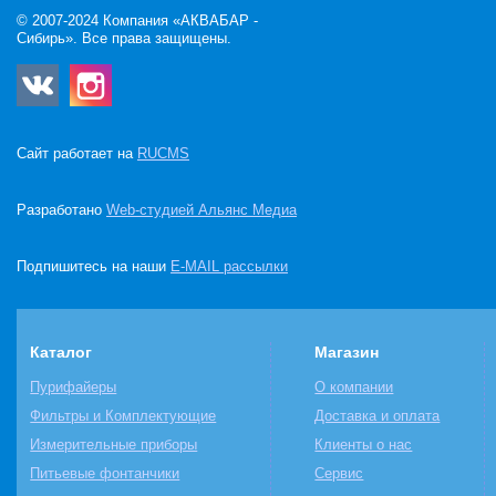
© 2007-2024 Компания «АКВАБАР -
Сибирь». Все права защищены.
Сайт работает на
RUCMS
Разработано
Web-студией Альянс Медиа
Подпишитесь на наши
E-MAIL рассылки
Каталог
Магазин
Пурифайеры
О компании
Фильтры и Комплектующие
Доставка и оплата
Измерительные приборы
Клиенты о нас
Питьевые фонтанчики
Сервис