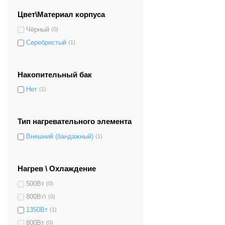
Цвет\Материал корпуса
Чёрный
(0)
Серебристый
(1)
Накопительный бак
Нет
(1)
Тип нагревательного элемента
Внешний (бандажный)
(1)
Нагрев \ Охлаждение
500Вт
(0)
800Вт\
(0)
1350Вт
(1)
800Вт
(0)