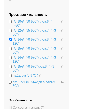
Производительность
г/в:10л/ч(80-95C°) \ х/в:6л/
(1)
ч(5C°)
г/в:12л/ч(85-95C°) \ х/в:7л/ч(3-
(1)
8C°)
г/в:14л/ч(70-97C°) \ х/в:8л/ч(3-
(1)
12C°)
г/в:15л/ч(70-97C°) \ х/в:7л/ч(3-
(1)
8C°)
г/в:14л/ч(70-97C°) \ х/в:7л/ч(3-
(1)
12C°)
г/в:15л/ч(70-97C°)\х/в:8л/ч(3-
(1)
8C°)
г.в:12л/ч(70-97C°)
(1)
г.в:12л/ч (85-95C°)\х.в:7л/ч93-
(1)
8C°)
Особенности
Сенсорная панель
(0)