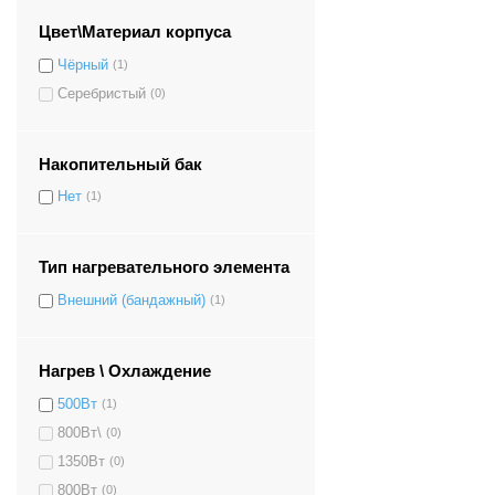
Цвет\Материал корпуса
Чёрный
(1)
Серебристый
(0)
Накопительный бак
Нет
(1)
Тип нагревательного элемента
Внешний (бандажный)
(1)
Нагрев \ Охлаждение
500Вт
(1)
800Вт\
(0)
1350Вт
(0)
800Вт
(0)