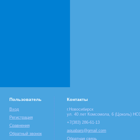
Пользователь
Контакты
Вход
г.Новосибирск
ул. 40 лет Комсомола, 6 (Цоколь) НСО
Регистрация
+7(383) 286-61-13
Сравнения
aquabars@gmail.com
Обратный звонок
Обратная связь