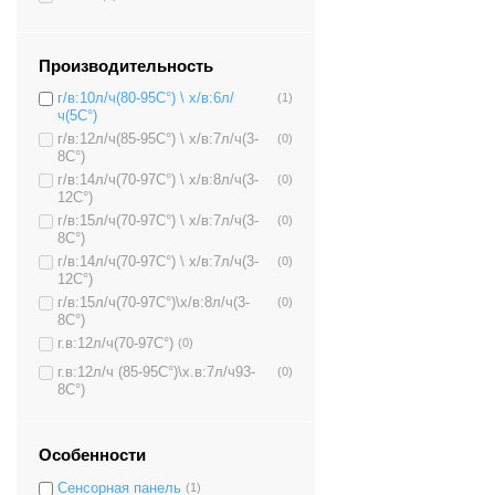
Производительность
г/в:10л/ч(80-95C°) \ х/в:6л/
(1)
ч(5C°)
г/в:12л/ч(85-95C°) \ х/в:7л/ч(3-
(0)
8C°)
г/в:14л/ч(70-97C°) \ х/в:8л/ч(3-
(0)
12C°)
г/в:15л/ч(70-97C°) \ х/в:7л/ч(3-
(0)
8C°)
г/в:14л/ч(70-97C°) \ х/в:7л/ч(3-
(0)
12C°)
г/в:15л/ч(70-97C°)\х/в:8л/ч(3-
(0)
8C°)
г.в:12л/ч(70-97C°)
(0)
г.в:12л/ч (85-95C°)\х.в:7л/ч93-
(0)
8C°)
Особенности
Сенсорная панель
(1)