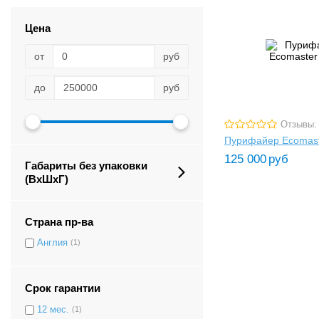
Цена
от
руб
до
руб
Отзывы:
Пурифайер Ecomast
125 000
руб
Габариты без упаковки
(ВxШxГ)
Страна пр-ва
Англия
(1)
Срок гарантии
12 мес.
(1)