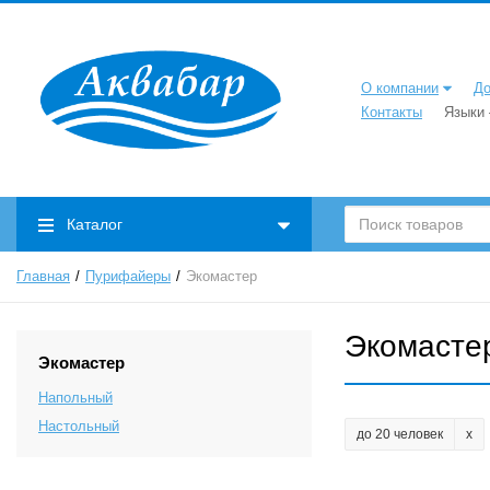
О компании
До
Контакты
Языки
Каталог
Главная
Пурифайеры
Экомастер
Экомасте
Экомастер
Напольный
Настольный
до 20 человек