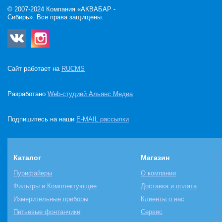
© 2007-2024 Компания «АКВАБАР -
Сибирь». Все права защищены.
Сайт работает на
RUCMS
Разработано
Web-студией Альянс Медиа
Подпишитесь на наши
E-MAIL рассылки
Каталог
Магазин
Пурифайеры
О компании
Фильтры и Комплектующие
Доставка и оплата
Измерительные приборы
Клиенты о нас
Питьевые фонтанчики
Сервис