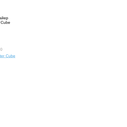
 0
er Cube