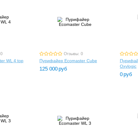
 0
Отзывы: 0
er WL 4 top
Пурифайер Ecomaster Cube
Пурифай
Oxylogic
125 000
руб
0
руб