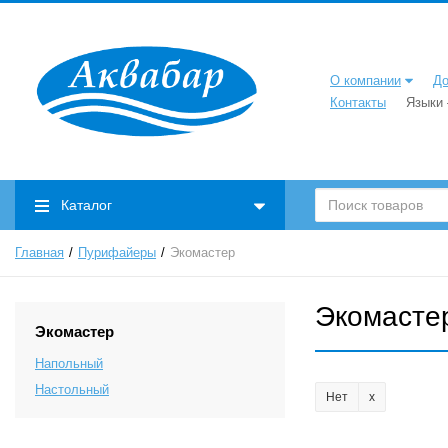
О компании
До
Контакты
Языки
Каталог
Главная
Пурифайеры
Экомастер
Экомасте
Экомастер
Напольный
Настольный
Нет