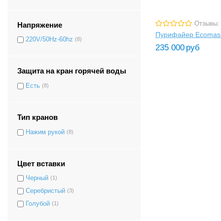
Отзывы:
Напряжение
Пурифайер Ecomast
220V/50Hz-60hz
(8)
235 000
руб
Защита на кран горячей воды
Есть
(8)
Тип кранов
Нажим рукой
(8)
Цвет вставки
Черный
(1)
Серебристый
(3)
Голубой
(1)