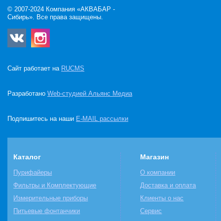
© 2007-2024 Компания «АКВАБАР -
Сибирь». Все права защищены.
Сайт работает на
RUCMS
Разработано
Web-студией Альянс Медиа
Подпишитесь на наши
E-MAIL рассылки
Каталог
Магазин
Пурифайеры
О компании
Фильтры и Комплектующие
Доставка и оплата
Измерительные приборы
Клиенты о нас
Питьевые фонтанчики
Сервис