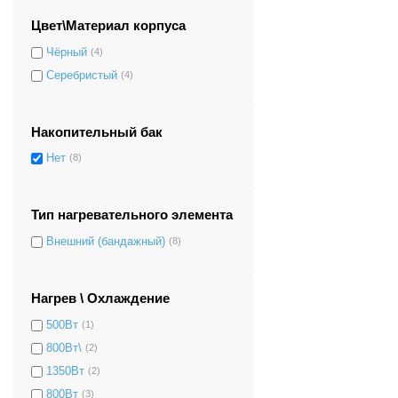
Цвет\Материал корпуса
Чёрный
(4)
Серебристый
(4)
Накопительный бак
Нет
(8)
Тип нагревательного элемента
Внешний (бандажный)
(8)
Нагрев \ Охлаждение
500Вт
(1)
800Вт\
(2)
1350Вт
(2)
800Вт
(3)