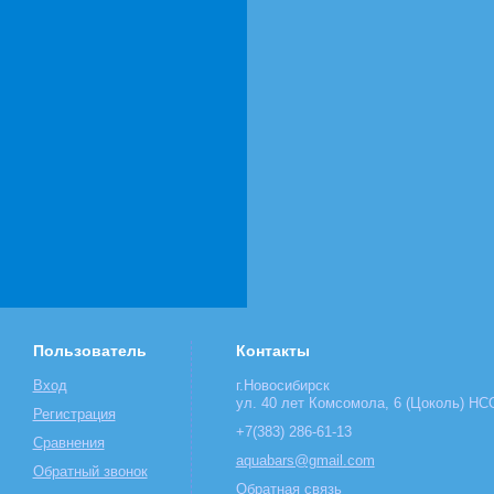
Пользователь
Контакты
Вход
г.Новосибирск
ул. 40 лет Комсомола, 6 (Цоколь) НСО
Регистрация
+7(383) 286-61-13
Сравнения
aquabars@gmail.com
Обратный звонок
Обратная связь