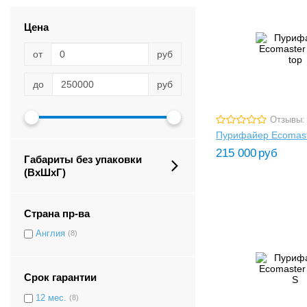
Цена
от
руб
до
руб
Отзывы:
Пурифайер Ecomast
215 000
руб
Габариты без упаковки
(ВxШxГ)
Страна пр-ва
Англия
(8)
Срок гарантии
12 мес.
(8)