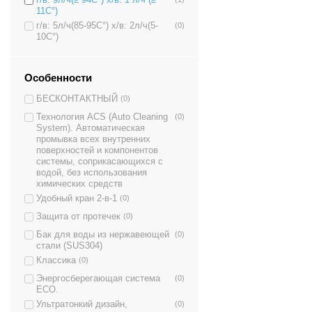
г/в: 9л/ч(≥ 94C°) х/в: 1 л/ч (≥
11C°)
г/в: 5л/ч(85-95C°) х/в: 2л/ч(5-
(0)
10C°)
Особенности
БЕСКОНТАКТНЫЙ
(0)
Технология ACS (Auto Cleaning
(0)
System). Автоматическая
промывка всех внутренних
поверхностей и компонентов
системы, соприкасающихся с
водой, без использования
химических средств
Удобный кран 2-в-1
(0)
Защита от протечек
(0)
Бак для воды из нержавеющей
(0)
стали (SUS304)
Классика
(0)
Энергосберегающая система
(0)
ECO.
Ультратонкий дизайн,
(0)