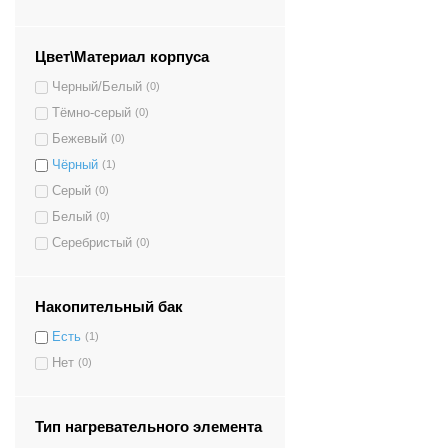
Цвет\Материал корпуса
Черный/Белый
(0)
Тёмно-серый
(0)
Бежевый
(0)
Чёрный
(1)
Серый
(0)
Белый
(0)
Серебристый
(0)
Накопительный бак
Есть
(1)
Нет
(0)
Тип нагревательного элемента