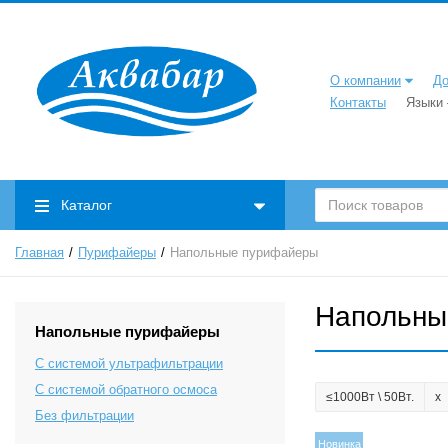
О компании
До
Контакты
Языки
Каталог
Главная
Пурифайеры
Напольные пурифайеры
Напольны
Напольные пурифайеры
С системой ультрафильтрации
С системой обратного осмоса
≤1000Вт \ 50Вт.
Без фильтрации
Новинка