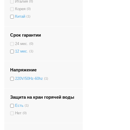
Италия
(0)
Корея
(0)
Китай
(1)
Срок гарантии
24 мес.
(0)
12 мес.
(1)
Напряжение
220V/50Hz-60hz
(1)
Защита на кран горячей воды
Есть
(1)
Нет
(0)