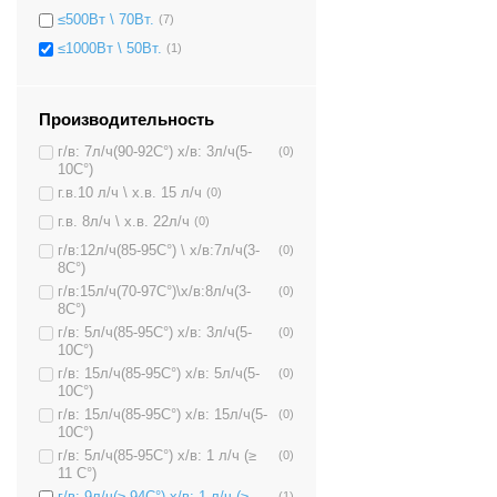
≤500Вт \ 70Вт.
(7)
≤1000Вт \ 50Вт.
(1)
Производительность
г/в: 7л/ч(90-92C°) х/в: 3л/ч(5-
(0)
10C°)
г.в.10 л/ч \ х.в. 15 л/ч
(0)
г.в. 8л/ч \ х.в. 22л/ч
(0)
г/в:12л/ч(85-95C°) \ х/в:7л/ч(3-
(0)
8C°)
г/в:15л/ч(70-97C°)\х/в:8л/ч(3-
(0)
8C°)
г/в: 5л/ч(85-95C°) х/в: 3л/ч(5-
(0)
10C°)
г/в: 15л/ч(85-95C°) х/в: 5л/ч(5-
(0)
10C°)
г/в: 15л/ч(85-95C°) х/в: 15л/ч(5-
(0)
10C°)
г/в: 5л/ч(85-95C°) х/в: 1 л/ч (≥
(0)
11 C°)
(1)