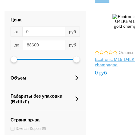
Цена
от
руб
до
руб
Отзывы:
Ecotronic M15-U4LK
champagne
0
руб
Объем
Габариты без упаковки
(ВxШxГ)
Страна пр-ва
Южная Корея
(0)