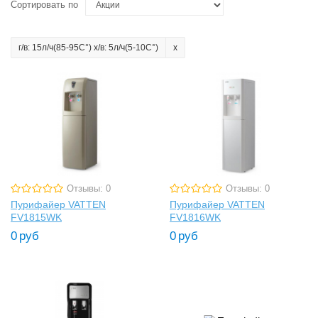
Сортировать по
г/в: 15л/ч(85-95C°) х/в: 5л/ч(5-10C°)
Отзывы: 0
Отзывы: 0
Пурифайер VATTEN
Пурифайер VATTEN
FV1815WK
FV1816WK
0
руб
0
руб