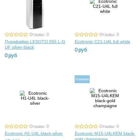
Отзывы: 0
Отзывы: 0
Пурифайер LESOTO 555 L-G
Ecotronic C21-U4L full white
UF silver-black
0
руб
0
руб
Новинка
Отзывы: 0
Отзывы: 0
Ecotronic H1-U4L black-silver
Ecotronic M15-U4LKEM black-
gold champagne