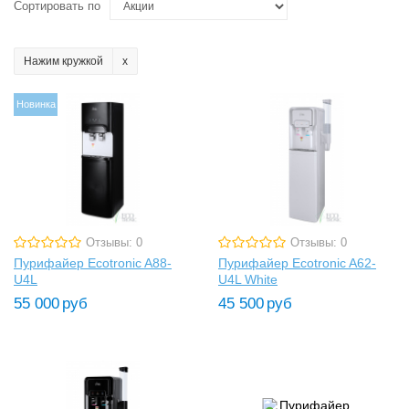
Сортировать по
Нажим кружкой
Новинка
Отзывы: 0
Отзывы: 0
Пурифайер Ecotronic A88-
Пурифайер Ecotronic A62-
U4L
U4L White
55 000
руб
45 500
руб