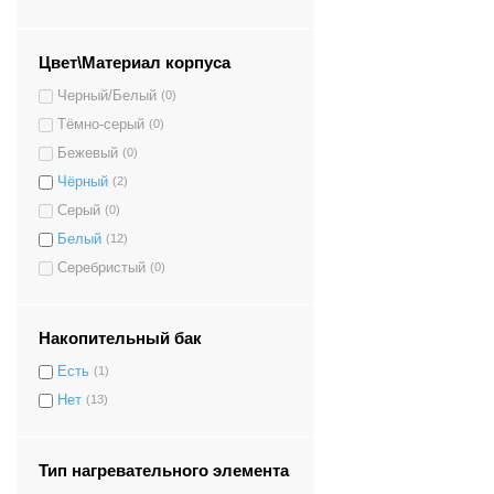
Цвет\Материал корпуса
Черный/Белый
(0)
Тёмно-серый
(0)
Бежевый
(0)
Чёрный
(2)
Серый
(0)
Белый
(12)
Серебристый
(0)
Накопительный бак
Есть
(1)
Нет
(13)
Тип нагревательного элемента