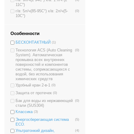
г/в: 9л/ч(≥ 94C°) х/в: 1 л/ч (≥
11C°)
г/в: 5л/ч(85-95C°) х/в: 2л/ч(5-
(0)
10C°)
Особенности
БЕСКОНТАКТНЫЙ
(1)
Технология ACS (Auto Cleaning
(0)
System). Автоматическая
промывка всех внутренних
поверхностей и компонентов
системы, соприкасающихся с
водой, без использования
химических средств
Удобный кран 2-в-1
(0)
Защита от протечек
(0)
Бак для воды из нержавеющей
(0)
стали (SUS304)
Классика
(3)
Энергосберегающая система
(5)
ECO.
Ультратонкий дизайн,
(4)