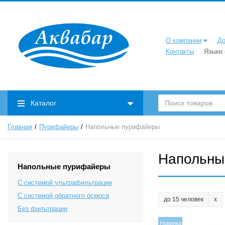
О компании
До
Контакты
Языки
Каталог
Главная
Пурифайеры
Напольные пурифайеры
Напольны
Напольные пурифайеры
С системой ультрафильтрации
С системой обратного осмоса
до 15 человек
Без фильтрации
Новинка