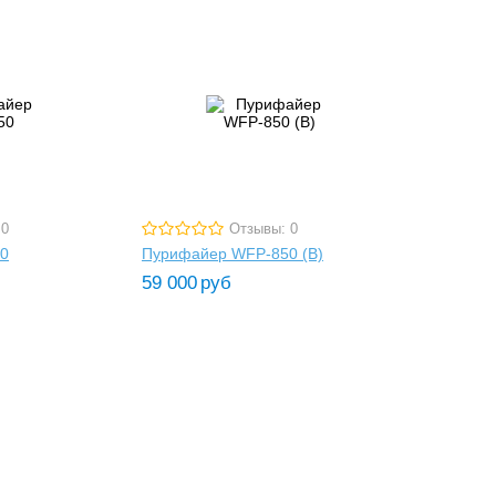
 0
Отзывы: 0
0
Пурифайер WFP-850 (B)
59 000
руб