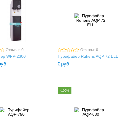
Отзывы: 0
Отзывы: 0
ер WFP-2300
Пурифайер Ruhens AQP 72 ELL
руб
0
руб
-100%