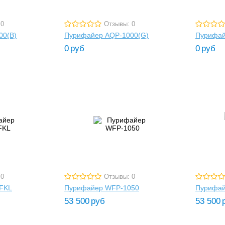
 0
Отзывы: 0
00(B)
Пурифайер AQP-1000(G)
Пурифай
0
руб
0
руб
 0
Отзывы: 0
FKL
Пурифайер WFP-1050
Пурифай
53 500
руб
53 500