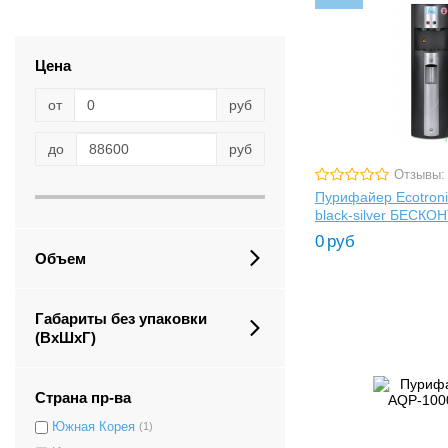
Цена
от
руб
до
руб
Отзывы:
Пурифайер Ecotron
black-silver БЕСК
0
руб
Объем
Габариты без упаковки
(ВxШxГ)
Страна пр-ва
Южная Корея
(1)