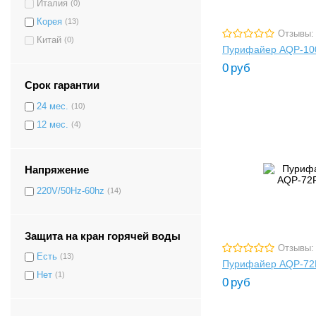
Италия
(0)
Корея
(13)
Отзывы:
Китай
(0)
Пурифайер AQP-10
0
руб
Срок гарантии
24 мес.
(10)
12 мес.
(4)
Напряжение
220V/50Hz-60hz
(14)
Защита на кран горячей воды
Отзывы:
Есть
(13)
Пурифайер AQP-72
Нет
(1)
0
руб