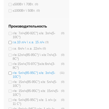
≤500Вт \ 70Вт.
(0)
≤1000Вт \ 50Вт.
(0)
Производительность
г/в: 7л/ч(90-92C°) х/в: 3л/ч(5-
(0)
10C°)
г.в.10 л/ч \ х.в. 15 л/ч
(3)
г.в. 8л/ч \ х.в. 22л/ч
(0)
г/в:12л/ч(85-95C°) \ х/в:7л/ч(3-
(0)
8C°)
г/в:15л/ч(70-97C°)\х/в:8л/ч(3-
(0)
8C°)
г/в: 5л/ч(85-95C°) х/в: 3л/ч(5-
(11)
10C°)
г/в: 15л/ч(85-95C°) х/в: 5л/ч(5-
(0)
10C°)
г/в: 15л/ч(85-95C°) х/в: 15л/ч(5-
(0)
10C°)
г/в: 5л/ч(85-95C°) х/в: 1 л/ч (≥
(0)
11 C°)
(0)