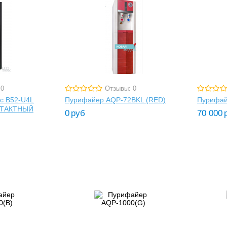
 0
Отзывы: 0
ic B52-U4L
Пурифайер AQP-72BKL (RED)
Пурифай
ОНТАКТНЫЙ
0
руб
70 000