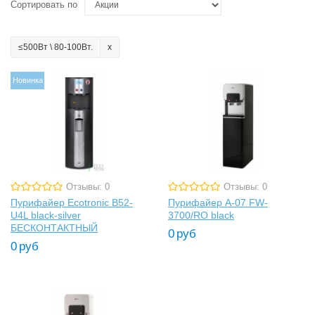
Сортировать по
≤500Вт \ 80-100Вт.
Новинка
Отзывы: 0
Отзывы: 0
Пурифайер Ecotronic B52-
Пурифайер A-07 FW-
U4L black-silver
3700/RO black
БЕСКОНТАКТНЫЙ
0
руб
0
руб