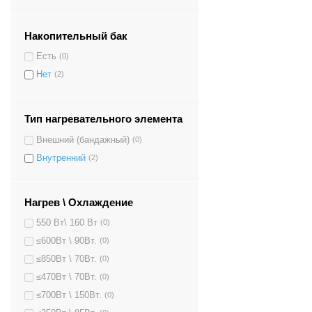
Накопительный бак
Есть
(0)
Нет
(2)
Тип нагревательного элемента
Внешний (бандажный)
(0)
Внутренний
(2)
Нагрев \ Охлаждение
550 Вт\ 160 Вт
(0)
≤600Вт \ 90Вт.
(0)
≤850Вт \ 70Вт.
(0)
≤470Вт \ 70Вт.
(0)
≤700Вт \ 150Вт.
(0)