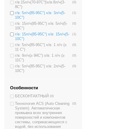
г/в:15л/ч(70-97C°)\х/в:8л/ч(3-
(0)
8C°)
г/в: 5л/ч(85-95C°) х/в: 3л/ч(5-
(1)
10C°)
г/в: 15л/ч(85-95C°) х/в: 5л/ч(5-
(0)
10C°)
г/в: 15л/ч(85-95C°) х/в: 15л/ч(5-
(1)
10C°)
г/в: 5л/ч(85-95C°) х/в: 1 л/ч (≥
(0)
11 C°)
г/в: 9л/ч(≥ 94C°) х/в: 1 л/ч (≥
(0)
11C°)
г/в: 5л/ч(85-95C°) х/в: 2л/ч(5-
(0)
10C°)
Особенности
БЕСКОНТАКТНЫЙ
(0)
Технология ACS (Auto Cleaning
(0)
System). Автоматическая
промывка всех внутренних
поверхностей и компонентов
системы, соприкасающихся с
водой, без использования