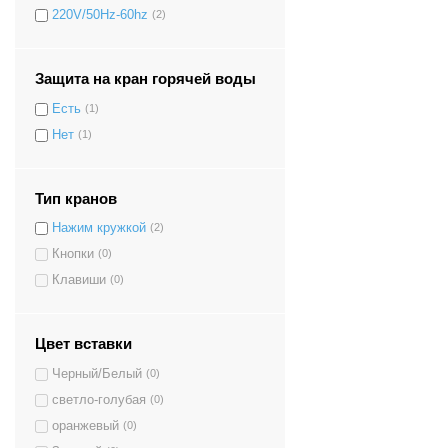
220V/50Hz-60hz
(2)
Защита на кран горячей воды
Есть
(1)
Нет
(1)
Тип кранов
Нажим кружкой
(2)
Кнопки
(0)
Клавиши
(0)
Цвет вставки
Черный/Белый
(0)
светло-голубая
(0)
оранжевый
(0)