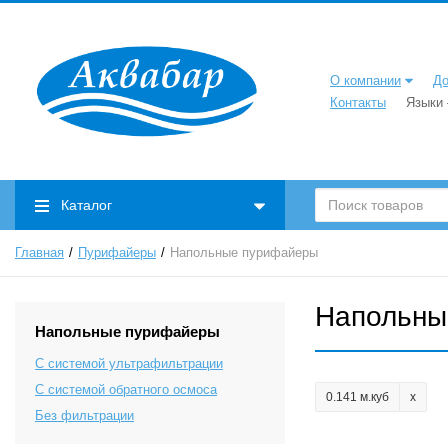
О компании
До
Контакты
Языки
0.2047 м.куб
(1)
Каталог
0,15067 м.куб.
(2)
0,12301 м. куб
(1)
Главная
Пурифайеры
Напольные пурифайеры
0.103 м.куб
(1)
0.201 м.куб
(1)
Напольны
0.178 м.куб
(2)
Напольные пурифайеры
0.181 м.куб
(1)
С системой ультрафильтрации
0.195 м.куб
(1)
С системой обратного осмоса
0.141 м.куб
0.106 м.куб
(1)
Без фильтрации
нет данных
(4)