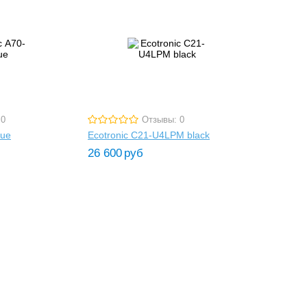
 0
Отзывы: 0
lue
Ecotronic C21-U4LPM black
26 600
руб