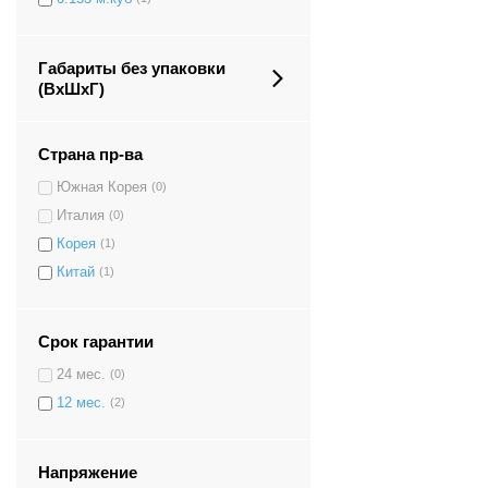
Габариты без упаковки
(ВxШxГ)
Страна пр-ва
Южная Корея
(0)
Италия
(0)
Корея
(1)
Китай
(1)
Срок гарантии
24 мес.
(0)
12 мес.
(2)
Напряжение