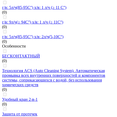
г/в: 5л/ч(85-95C°) х/в: 1 л/ч (≥ 11 C°)
(0)
г/в: 9л/ч(≥ 94C°) х/в: 1 л/ч (≥ 11C°)
(0)
г/в: 5л/ч(85-95C°) х/в: 2л/ч(5-10C°)
(0)
Особенности
БЕСКОНТАКТНЫЙ
(0)
Технология ACS (Auto Cleaning System). Автоматическая
промывка всех внутренних поверхностей и компонентов
системы, соприкасающихся с водой, без использования
химических средств
(0)
Удобный кран 2-в-1
(0)
Защита от протечек