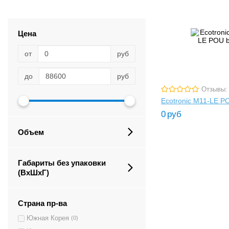
Цена
от
руб
до
руб
Отзывы:
Ecotronic M11-LE P
0
руб
Объем
Габариты без упаковки
(ВxШxГ)
Страна пр-ва
Южная Корея
(0)