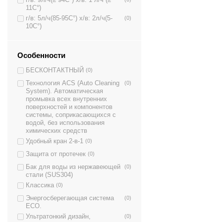
г/в: 9л/ч(≥ 94C°) х/в: 1 л/ч (≥
11C°)
г/в: 5л/ч(85-95C°) х/в: 2л/ч(5-
(0)
10C°)
Особенности
БЕСКОНТАКТНЫЙ
(0)
Технология ACS (Auto Cleaning
(0)
System). Автоматическая
промывка всех внутренних
поверхностей и компонентов
системы, соприкасающихся с
водой, без использования
химических средств
Удобный кран 2-в-1
(0)
Защита от протечек
(0)
Бак для воды из нержавеющей
(0)
стали (SUS304)
Классика
(0)
Энергосберегающая система
(0)
ECO.
Ультратонкий дизайн,
(0)