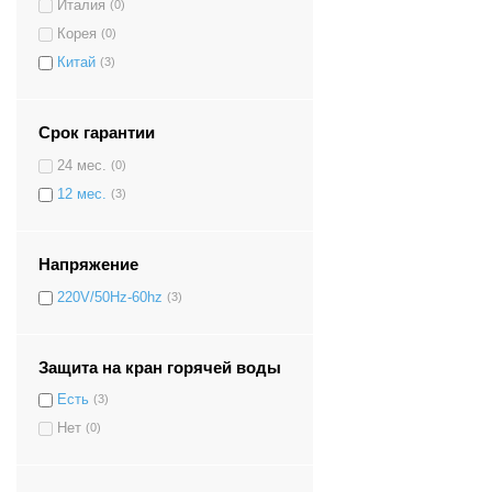
Италия
(0)
Корея
(0)
Китай
(3)
Срок гарантии
24 мес.
(0)
12 мес.
(3)
Напряжение
220V/50Hz-60hz
(3)
Защита на кран горячей воды
Есть
(3)
Нет
(0)