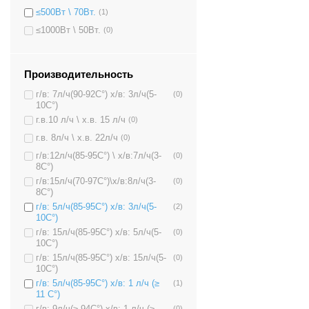
≤500Вт \ 70Вт.
(1)
≤1000Вт \ 50Вт.
(0)
Производительность
г/в: 7л/ч(90-92C°) х/в: 3л/ч(5-
(0)
10C°)
г.в.10 л/ч \ х.в. 15 л/ч
(0)
г.в. 8л/ч \ х.в. 22л/ч
(0)
г/в:12л/ч(85-95C°) \ х/в:7л/ч(3-
(0)
8C°)
г/в:15л/ч(70-97C°)\х/в:8л/ч(3-
(0)
8C°)
г/в: 5л/ч(85-95C°) х/в: 3л/ч(5-
(2)
10C°)
г/в: 15л/ч(85-95C°) х/в: 5л/ч(5-
(0)
10C°)
г/в: 15л/ч(85-95C°) х/в: 15л/ч(5-
(0)
10C°)
г/в: 5л/ч(85-95C°) х/в: 1 л/ч (≥
(1)
11 C°)
(0)