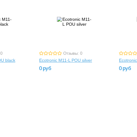
 0
Отзывы: 0
OU black
Ecotronic M11-L POU silver
Ecotroni
0
руб
0
руб