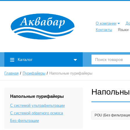
О компании
До
Контакты
Языки
Каталог
Главная
Пурифайеры
Напольные пурифайеры
Напольны
Напольные пурифайеры
С системой ультрафильтрации
С системой обратного осмоса
POU (Без фильтраци
Без фильтрации