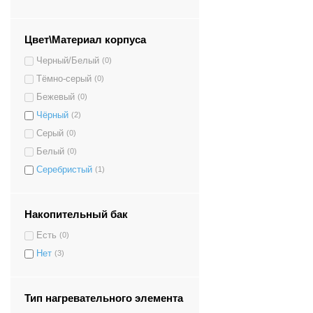
Цвет\Материал корпуса
Черный/Белый
(0)
Тёмно-серый
(0)
Бежевый
(0)
Чёрный
(2)
Серый
(0)
Белый
(0)
Серебристый
(1)
Накопительный бак
Есть
(0)
Нет
(3)
Тип нагревательного элемента