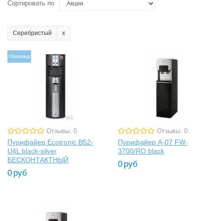
Сортировать по
Серебристый
Новинка
Отзывы: 0
Отзывы: 0
Пурифайер Ecotronic B52-
Пурифайер A-07 FW-
U4L black-silver
3700/RO black
БЕСКОНТАКТНЫЙ
0
руб
0
руб