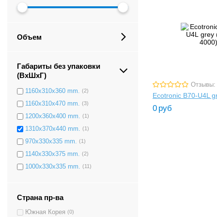
1100x260x360 mm.
(1)
1196x370x380 mm.
(1)
1135x340x350 mm.
(2)
Объем
1120x358x386 mm.
(3)
1100x340x400 mm.
(2)
Габариты без упаковки
1325x390x460 mm.
(1)
(ВxШxГ)
нет данных
(5)
Отзывы:
1160x310x360 mm.
(2)
Ecotronic B70-U4L g
1160x310x470 mm.
(3)
0
руб
1200x360x400 mm.
(1)
1310x370x440 mm.
(1)
970x330x335 mm.
(1)
1140x330x375 mm.
(2)
1000x330x335 mm.
(11)
Страна пр-ва
Южная Корея
(0)