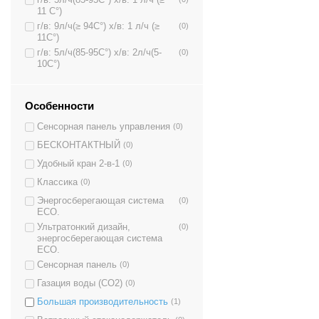
11 C°)
г/в: 9л/ч(≥ 94C°) х/в: 1 л/ч (≥
(0)
11C°)
г/в: 5л/ч(85-95C°) х/в: 2л/ч(5-
(0)
10C°)
Особенности
Сенсорная панель управления
(0)
БЕСКОНТАКТНЫЙ
(0)
Удобный кран 2-в-1
(0)
Классика
(0)
Энергосберегающая система
(0)
ECO.
Ультратонкий дизайн,
(0)
энергосберегающая система
ECO.
Сенсорная панель
(0)
Газация воды (CO2)
(0)
Большая производительность
(1)