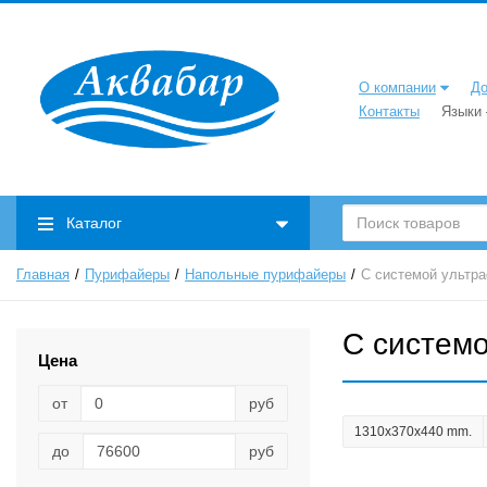
1185х370х390
(1)
1100х340х350
(1)
1150х340х360
(1)
О компании
До
1230х380х485
(1)
Контакты
Языки
1150х340х350
(1)
1150х260х448
(1)
1110х410х290
(2)
1120х310х400
(1)
Каталог
1210х340х420
(1)
1170х310х360
(1)
Главная
Пурифайеры
Напольные пурифайеры
С системой ультр
1100х260х410
(2)
1108х260х415
(2)
С систем
1070х340х345
(3)
Цена
1000х300х340
(3)
от
руб
540х320х340
(2)
1310x370x440 mm.
1100х260х350
(3)
до
руб
1300х370х440
(1)