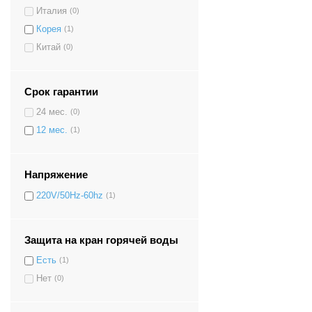
Италия
(0)
Корея
(1)
Китай
(0)
Срок гарантии
24 мес.
(0)
12 мес.
(1)
Напряжение
220V/50Hz-60hz
(1)
Защита на кран горячей воды
Есть
(1)
Нет
(0)