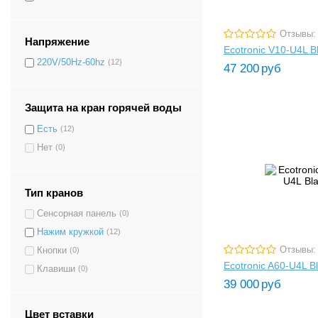
Отзывы:
Напряжение
Ecotronic V10-U4L B
220V/50Hz-60hz
(12)
47 200
руб
Защита на кран горячей воды
Есть
(12)
Нет
(0)
Тип кранов
Сенсорная панель
(0)
Нажим кружкой
(12)
Отзывы:
Кнопки
(0)
Ecotronic A60-U4L B
Клавиши
(0)
39 000
руб
Цвет вставки