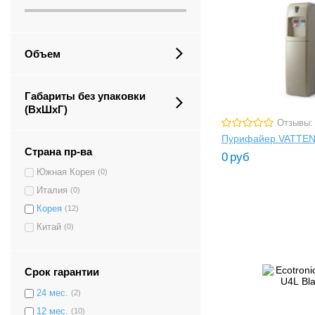
Объем
Габариты без упаковки
(ВxШxГ)
Отзывы:
Пурифайер VATTE
Страна пр-ва
0
руб
Южная Корея
(0)
Италия
(0)
Корея
(12)
Китай
(0)
Срок гарантии
24 мес.
(2)
12 мес.
(10)