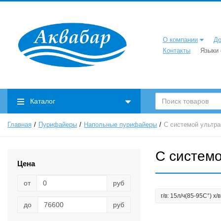
О компании
До
Контакты
Языки
Каталог
Главная
Пурифайеры
Напольные пурифайеры
С системой ультр
С систем
Цена
от
руб
г/в: 15л/ч(85-95C°) х/
до
руб