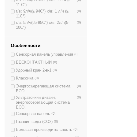
11 C°)
г/в: 9л/ч(≥ 94C°) х/в: 1 л/ч (≥
(0)
11C°)
г/в: 5л/ч(85-95C°) х/в: 2л/ч(5-
(0)
10C°)
Особенности
Сенсорная панель управления
(0)
БЕСКОНТАКТНЫЙ
(0)
Удобный кран 2-в-1
(0)
Классика
(0)
Энергосберегающая система
(0)
ECO.
Ультратонкий дизайн,
(0)
энергосберегающая система
ECO.
Сенсорная панель
(0)
Газация воды (CO2)
(0)
Большая производительность
(0)