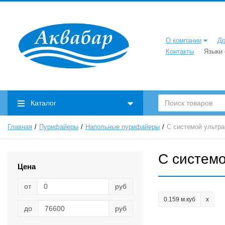
О компании
До
Контакты
Языки
0,09
(1)
0.2047 м.куб
(1)
0,15067 м.куб.
(2)
0,12301 м. куб
(1)
Каталог
0.201 м.куб
(1)
0.178 м.куб
(2)
Главная
Пурифайеры
Напольные пурифайеры
С системой ультр
0.181 м.куб
(1)
0.195 м.куб
(1)
С систем
0.106 м.куб
(1)
Цена
нет данных
(2)
от
руб
0.113 м.куб
(1)
0.159 м.куб
0.238 м.куб
(1)
до
руб
0.241 м.куб
(1)