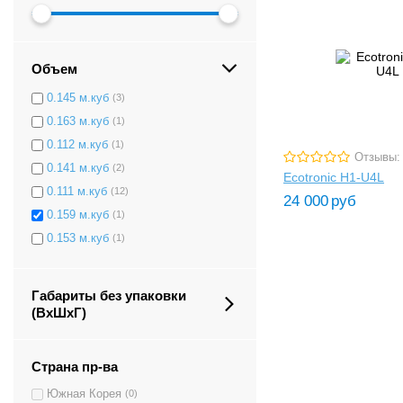
0.155 м.куб
(2)
0.239 м.куб
(1)
0.172 м.куб
(1)
Объем
0.157 м.куб
(1)
0.145 м.куб
(3)
0.163 м.куб
(1)
0.112 м.куб
(1)
Отзывы:
0.141 м.куб
(2)
Ecotronic H1-U4L
0.111 м.куб
(12)
24 000
руб
0.159 м.куб
(1)
0.153 м.куб
(1)
Габариты без упаковки
(ВxШxГ)
Страна пр-ва
Южная Корея
(0)