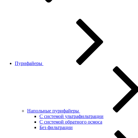
Пурифайеры
Напольные пурифайеры
С системой ультрафильтрации
С системой обратного осмоса
Без фильтрации