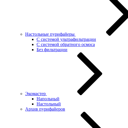
Настольные пурифайеры
С системой ультрафильтрации
C системой обратного осмоса
Без фильтрации
Экомастер
Напольный
Настольный
Архив пурифайеров