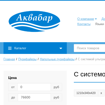
О компании
До
Контакты
Языки
Каталог
Главная
Пурифайеры
Напольные пурифайеры
С системой ультр
С систем
Цена
от
руб
280х320х1050
(1)
1212x370x415 mm.
(1)
1210х340х420
до
руб
1200х300х355
(2)
(1)