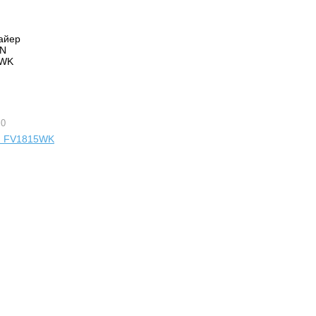
 0
N FV1815WK