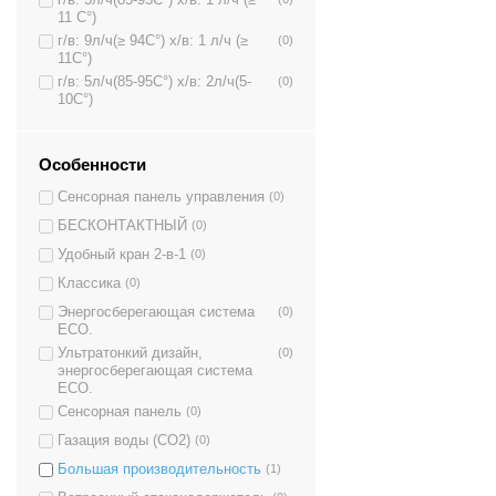
11 C°)
г/в: 9л/ч(≥ 94C°) х/в: 1 л/ч (≥
(0)
11C°)
г/в: 5л/ч(85-95C°) х/в: 2л/ч(5-
(0)
10C°)
Особенности
Сенсорная панель управления
(0)
БЕСКОНТАКТНЫЙ
(0)
Удобный кран 2-в-1
(0)
Классика
(0)
Энергосберегающая система
(0)
ECO.
Ультратонкий дизайн,
(0)
энергосберегающая система
ECO.
Сенсорная панель
(0)
Газация воды (CO2)
(0)
Большая производительность
(1)