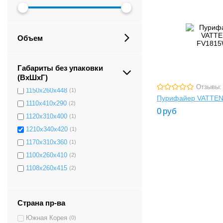
1020х310х315
1100x290x400
(2)
1185х370х390
(1)
Объем
1100х340х350
(1)
1150х340х360
(1)
1230х380х485
(1)
Габариты без упаковки
(ВxШxГ)
1150х340х350
(1)
Отзывы:
1150х260х448
(1)
Пурифайер VATTE
1110х410х290
(2)
0
руб
1120х310х400
(1)
1210х340х420
(1)
1170х310х360
(1)
1100х260х410
(2)
1108х260х415
(2)
1070х340х345
(3)
1000х300х340
(3)
Страна пр-ва
540х320х340
(2)
Южная Корея
(0)
1100х260х350
(3)