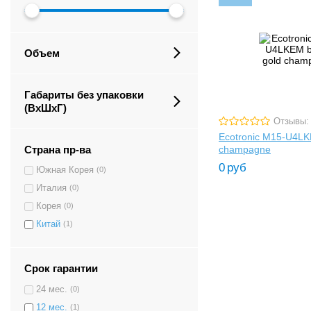
Объем
Габариты без упаковки
(ВxШxГ)
Отзывы:
Ecotronic M15-U4LK
Страна пр-ва
champagne
0
руб
Южная Корея
(0)
Италия
(0)
Корея
(0)
Китай
(1)
Срок гарантии
24 мес.
(0)
12 мес.
(1)