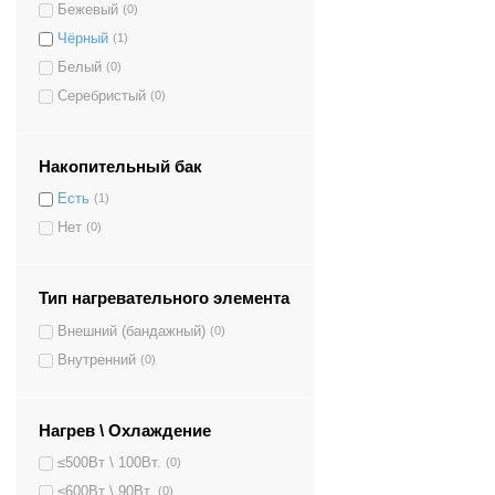
Бежевый
(0)
Чёрный
(1)
Белый
(0)
Серебристый
(0)
Накопительный бак
Есть
(1)
Нет
(0)
Тип нагревательного элемента
Внешний (бандажный)
(0)
Внутренний
(0)
Нагрев \ Охлаждение
≤500Вт \ 100Вт.
(0)
≤600Вт \ 90Вт.
(0)