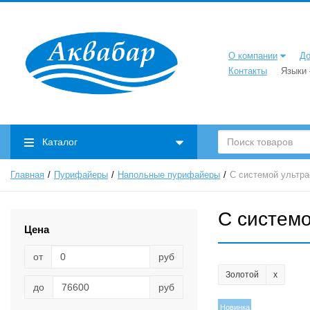
О компании
До
Контакты
Языки
Каталог
Главная
Пурифайеры
Напольные пурифайеры
С системой ультр
С систем
Цена
от
руб
Золотой
до
руб
Новинка