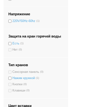
Напряжение
220V/50Hz-60hz
(1)
Защита на кран горячей воды
Есть
(1)
Нет
(0)
Тип кранов
Сенсорная панель
(0)
Нажим кружкой
(1)
Кнопки
(0)
Клавиши
(0)
Цвет вставки