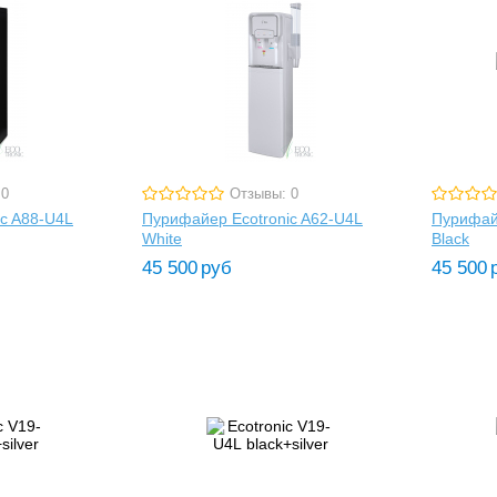
 0
Отзывы: 0
c A88-U4L
Пурифайер Ecotronic A62-U4L
Пурифайе
White
Black
45 500
руб
45 500