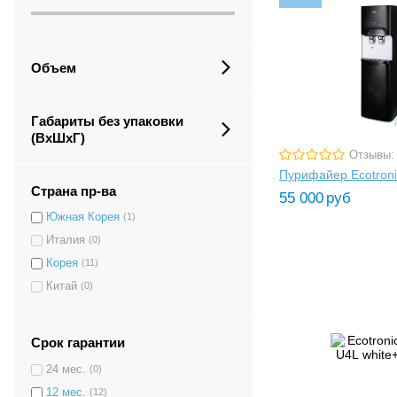
Объем
Габариты без упаковки
(ВxШxГ)
Отзывы:
Пурифайер Ecotroni
Страна пр-ва
55 000
руб
Южная Корея
(1)
Италия
(0)
Корея
(11)
Китай
(0)
Срок гарантии
24 мес.
(0)
12 мес.
(12)