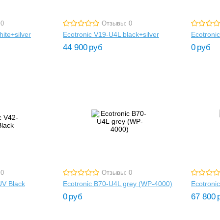
 0
Отзывы: 0
ite+silver
Ecotronic V19-U4L black+silver
Ecotroni
44 900
руб
0
руб
 0
Отзывы: 0
UV Black
Ecotronic B70-U4L grey (WP-4000)
Ecotroni
0
руб
67 800