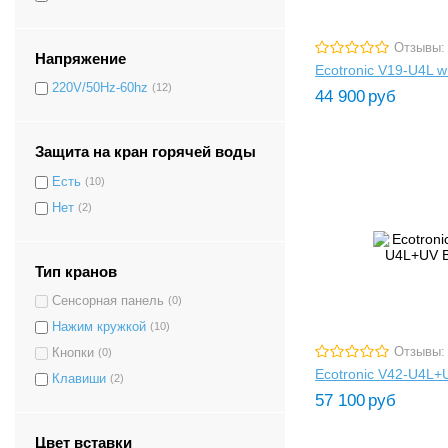
Отзывы:
Напряжение
Ecotronic V19-U4L wh
220V/50Hz-60hz
(12)
44 900
руб
Защита на кран горячей воды
Есть
(10)
Нет
(2)
Тип кранов
Сенсорная панель
(0)
Нажим кружкой
(10)
Отзывы:
Кнопки
(0)
Ecotronic V42-U4L+
Клавиши
(2)
57 100
руб
Цвет вставки