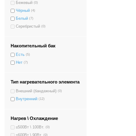
Бежевый
(0)
Чёрный
(4)
Белый
(7)
Серебристый
(0)
Накопительный бак
Есть
(5)
Нет
(7)
Тип нагревательного элемента
Внешний (бандажный)
(0)
Внутренний
(12)
Нагрев \ Охлаждение
≤500Вт \ 100Вт.
(0)
≤600Вт \ 90Вт.
(0)