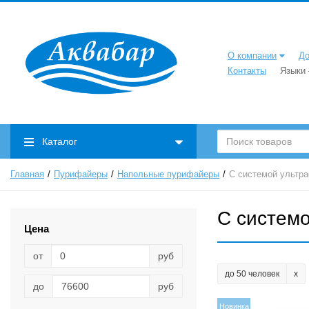
О компании
До
Контакты
Языки
Каталог
Главная
Пурифайеры
Напольные пурифайеры
С системой ультр
С систем
Цена
от
руб
до 50 человек
до
руб
Новинка