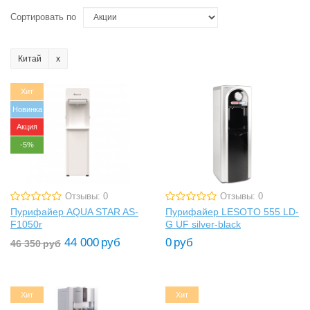
Сортировать по
Китай
Хит
Новинка
Акция
-5%
Отзывы: 0
Отзывы: 0
Пурифайер AQUA STAR AS-
Пурифайер LESOTO 555 LD-
F1050r
G UF silver-black
44 000
руб
0
руб
46 350
руб
Хит
Хит