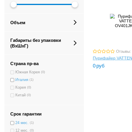
Объем
Габариты без упаковки
(ВxШxГ)
Отзывы:
Пурифайер VATTE
Страна пр-ва
0
руб
Южная Корея
(0)
Италия
(1)
Корея
(0)
Китай
(0)
Срок гарантии
24 мес.
(1)
12 мес.
(0)