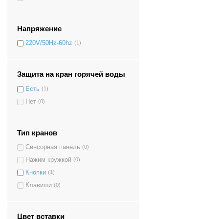
Напряжение
220V/50Hz-60hz
(1)
Защита на кран горячей воды
Есть
(1)
Нет
(0)
Тип кранов
Сенсорная панель
(0)
Нажим кружкой
(0)
Кнопки
(1)
Клавиши
(0)
Цвет вставки