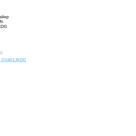
 0
N OV401JKDG