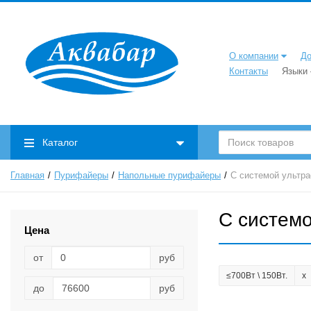
О компании
До
Контакты
Языки
Каталог
Главная
Пурифайеры
Напольные пурифайеры
С системой ультр
С систем
Цена
от
руб
≤700Вт \ 150Вт.
до
руб