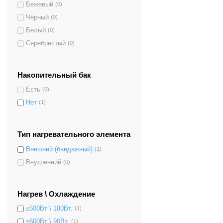
Бежевый
(0)
Чёрный
(0)
Белый
(0)
Серебристый
(0)
Накопительный бак
Есть
(0)
Нет
(1)
Тип нагревательного элемента
Внешний (бандажный)
(1)
Внутренний
(0)
Нагрев \ Охлаждение
≤500Вт \ 100Вт.
(1)
≤600Вт \ 90Вт.
(1)