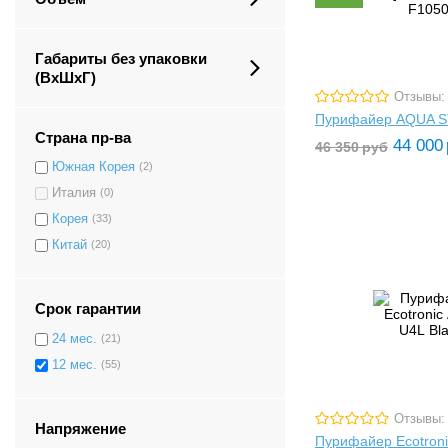
Габариты без упаковки
(ВxШxГ)
Отзывы:
Пурифайер AQUA S
Страна пр-ва
44 000
46 350
руб
Южная Корея
(2)
Италия
(0)
Корея
(33)
Китай
(20)
Срок гарантии
24 мес.
(21)
12 мес.
(55)
Отзывы:
Напряжение
Пурифайер Ecotroni