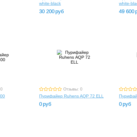
white-black
white-bla
30 200
руб
49 600
 0
Отзывы: 0
00
Пурифайер Ruhens AQP 72 ELL
Пурифай
0
руб
0
руб