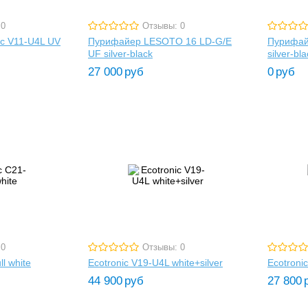
 0
Отзывы: 0
c V11-U4L UV
Пурифайер LESOTO 16 LD-G/E
Пурифай
UF silver-black
silver-bl
27 000
руб
0
руб
 0
Отзывы: 0
ll white
Ecotronic V19-U4L white+silver
Ecotronic
44 900
руб
27 800