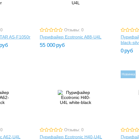
 0
Отзывы: 0
TAR AS-F1050r
Пурифайер Ecotronic A88-U4L
Пурифай
black-s
руб
55 000
руб
0
руб
Новинка
 0
Отзывы: 0
c A62-U4L
Пурифайер Ecotronic H40-U4L
Пурифайе