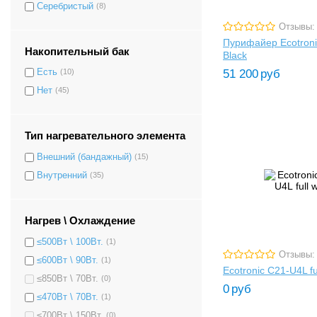
Серебристый
(8)
Отзывы:
Пурифайер Ecotroni
Накопительный бак
Black
51 200
руб
Есть
(10)
Нет
(45)
Тип нагревательного элемента
Внешний (бандажный)
(15)
Внутренний
(35)
Нагрев \ Охлаждение
≤500Вт \ 100Вт.
(1)
Отзывы:
≤600Вт \ 90Вт.
(1)
Ecotronic C21-U4L fu
≤850Вт \ 70Вт.
(0)
0
руб
≤470Вт \ 70Вт.
(1)
≤700Вт \ 150Вт.
(0)