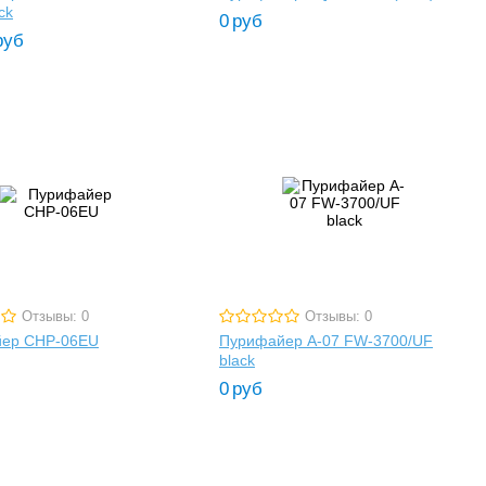
ck
0
руб
руб
Отзывы: 0
Отзывы: 0
ер CHP-06EU
Пурифайер A-07 FW-3700/UF
black
0
руб