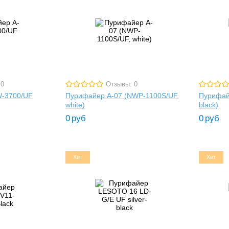
 0
Отзывы: 0
W-3700/UF
Пурифайер A-07 (NWP-1100S/UF,
Пурифай
white)
black)
0
руб
0
руб
Хит
Хит