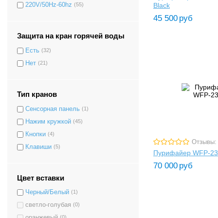
Black
220V/50Hz-60hz
(55)
45 500
руб
Защита на кран горячей воды
Есть
(32)
Нет
(21)
Тип кранов
Сенсорная панель
(1)
Нажим кружкой
(45)
Кнопки
(4)
Отзывы:
Клавиши
(5)
Пурифайер WFP-23
70 000
руб
Цвет вставки
Черный/Белый
(1)
светло-голубая
(0)
оранжевый
(0)