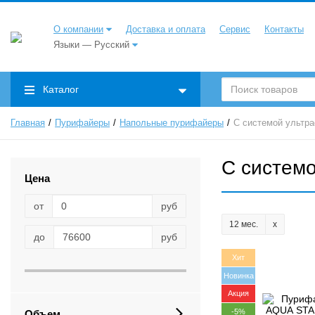
О компании
Доставка и оплата
Сервис
Контакты
Языки — Русский
Каталог
Главная
Пурифайеры
Напольные пурифайеры
С системой ультр
С систем
Цена
от
руб
12 мес.
до
руб
Хит
Новинка
Акция
-5%
Объем