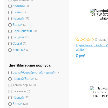
Золотой
(1)
Синий
(1)
Черный
(11)
Белый
(1)
Серебристый
(30)
Голубой
(1)
Отзывы:
Серый
(2)
Пурифайер A-07 F
white
Красный
(1)
0
руб
Цвет\Материал корпуса
Белый/Серебристый/Черный
(1)
Черный/Белый
(1)
Тёмно-серый
(0)
Бежевый
(0)
Чёрный
(21)
Белый
(24)