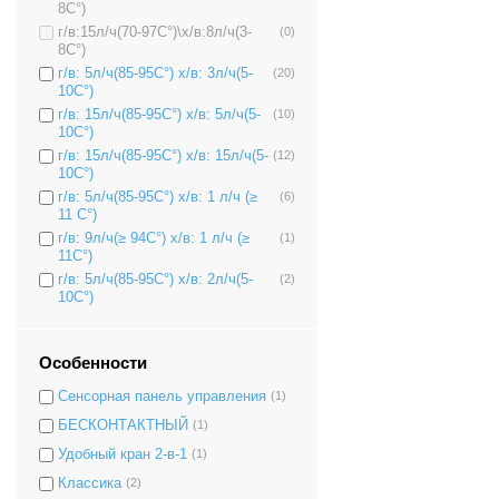
8C°)
г/в:15л/ч(70-97C°)\х/в:8л/ч(3-
(0)
8C°)
г/в: 5л/ч(85-95C°) х/в: 3л/ч(5-
(20)
10C°)
г/в: 15л/ч(85-95C°) х/в: 5л/ч(5-
(10)
10C°)
г/в: 15л/ч(85-95C°) х/в: 15л/ч(5-
(12)
10C°)
г/в: 5л/ч(85-95C°) х/в: 1 л/ч (≥
(6)
11 C°)
г/в: 9л/ч(≥ 94C°) х/в: 1 л/ч (≥
(1)
11C°)
г/в: 5л/ч(85-95C°) х/в: 2л/ч(5-
(2)
10C°)
Особенности
Сенсорная панель управления
(1)
БЕСКОНТАКТНЫЙ
(1)
Удобный кран 2-в-1
(1)
Классика
(2)