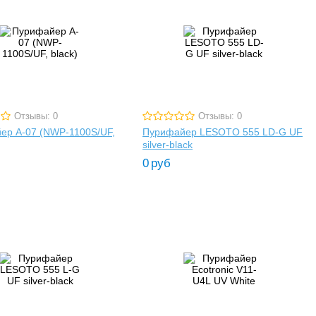
Отзывы: 0
Отзывы: 0
ер A-07 (NWP-1100S/UF,
Пурифайер LESOTO 555 LD-G UF
silver-black
0
руб