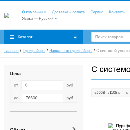
О компании
Доставка и оплата
Сервис
Контакты
Языки — Русский
Каталог
Главная
Пурифайеры
Напольные пурифайеры
С системой ультр
С систем
Цена
от
руб
≤600Вт \ 110Вт.
до
руб
Объем