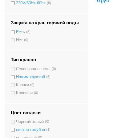
0
руб
220V/50Hz-60hz
(5)
Защита на кран горячей воды
Есть
(5)
Нет
(0)
Тип кранов
Сенсорная панель
(0)
Нажим кружкой
(5)
Кнопки
(0)
Клавиши
(0)
Цвет вставки
Черный/Белый
(0)
светло-голубая
(1)
оранжевый
(0)