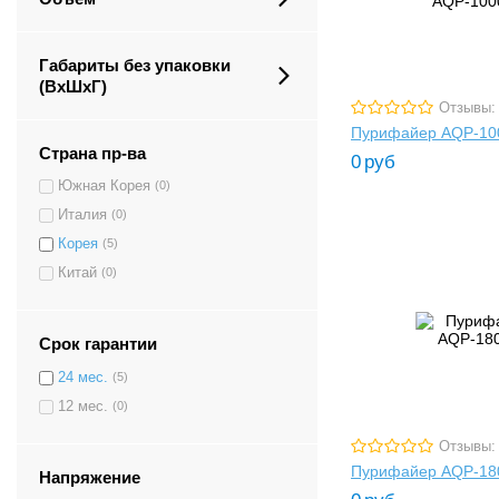
Габариты без упаковки
(ВxШxГ)
Отзывы:
Пурифайер AQP-10
Страна пр-ва
0
руб
Южная Корея
(0)
Италия
(0)
Корея
(5)
Китай
(0)
Срок гарантии
24 мес.
(5)
12 мес.
(0)
Отзывы:
Пурифайер AQP-18
Напряжение