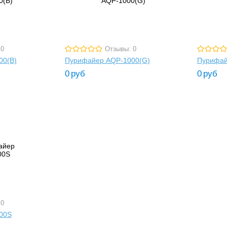
 0
Отзывы: 0
00(B)
Пурифайер AQP-1000(G)
Пурифай
0
руб
0
руб
 0
00S