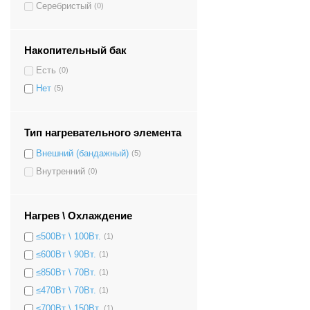
Серебристый
(0)
Накопительный бак
Есть
(0)
Нет
(5)
Тип нагревательного элемента
Внешний (бандажный)
(5)
Внутренний
(0)
Нагрев \ Охлаждение
≤500Вт \ 100Вт.
(1)
≤600Вт \ 90Вт.
(1)
≤850Вт \ 70Вт.
(1)
≤470Вт \ 70Вт.
(1)
≤700Вт \ 150Вт.
(1)