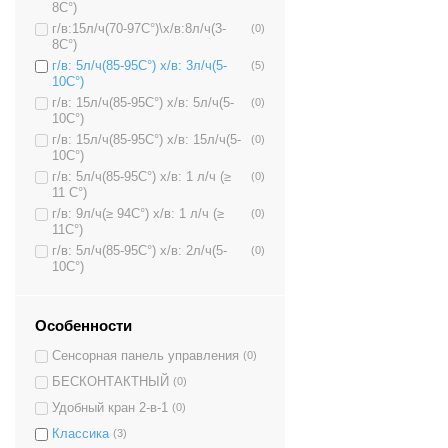
8C°)
г/в:15л/ч(70-97C°)\х/в:8л/ч(3-
(0)
8C°)
г/в: 5л/ч(85-95C°) х/в: 3л/ч(5-
(5)
10C°)
г/в: 15л/ч(85-95C°) х/в: 5л/ч(5-
(0)
10C°)
г/в: 15л/ч(85-95C°) х/в: 15л/ч(5-
(0)
10C°)
г/в: 5л/ч(85-95C°) х/в: 1 л/ч (≥
(0)
11 C°)
г/в: 9л/ч(≥ 94C°) х/в: 1 л/ч (≥
(0)
11C°)
г/в: 5л/ч(85-95C°) х/в: 2л/ч(5-
(0)
10C°)
Особенности
Сенсорная панель управления
(0)
БЕСКОНТАКТНЫЙ
(0)
Удобный кран 2-в-1
(0)
Классика
(3)